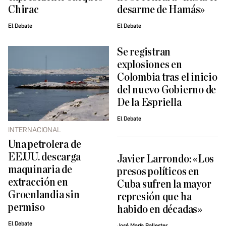
Chirac
desarme de Hamás»
El Debate
El Debate
Se registran
explosiones en
Colombia tras el inicio
del nuevo Gobierno de
De la Espriella
El Debate
INTERNACIONAL
Una petrolera de
EE.UU. descarga
Javier Larrondo: «Los
maquinaria de
presos políticos en
extracción en
Cuba sufren la mayor
Groenlandia sin
represión que ha
permiso
habido en décadas»
El Debate
José María Ballester