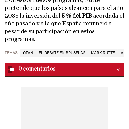
Con estos nuevos programas, Rutte
pretende que los países alcancen para el año
2035 la inversión del
5 % del PIB
acordada el
año pasado y a la que España renunció a
pesar de su participación en estos
programas.
TEMAS
OTAN
EL DEBATE EN BRUSELAS
MARK RUTTE
AIR
0
comentarios