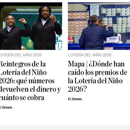
LOTERÍA DEL NIÑO 2026
LOTERÍA DEL NIÑO 2026
Reintegros de la
Mapa | ¿Dónde han
Lotería del Niño
caído los premios de
2026: qué números
la Lotería del Niño
devuelven el dinero y
2026?
cuánto se cobra
El Debate
l Debate