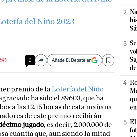
Na
hi
otería del Niño 2023
Sá
Se
vo
Sa
2:45
0
Añade El Debate en
Compartir
Save
de
Ro
imer premio de la
Lotería del Niño
Ma
agraciado ha sido el 89603, que ha
qu
bos a las 12.15 horas de esta mañana
en
nadores de este premio recibirán
El
 décimo jugado
, es decir, 2.000.000 de
fo
gosa cuantía que, aun siendo la mitad