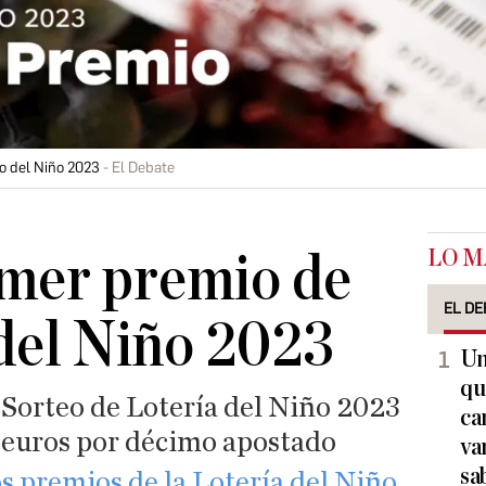
io del Niño 2023
El Debate
LO M
imer premio de
EL DE
 del Niño 2023
Un
qu
 Sorteo de Lotería del Niño 2023
ca
 euros por décimo apostado
va
sa
los premios de la Lotería del Niño