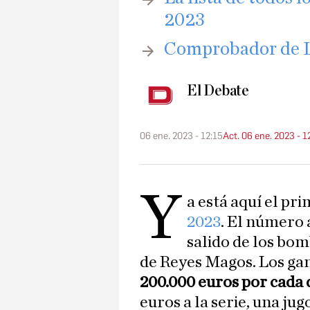
2023
Comprobador de L
El Debate
06 ene. 2023 - 12:15
Act. 06 ene. 2023 - 1
Y
a está aquí el pr
2023
. El número 
salido de los bom
de Reyes Magos. Los ga
200.000 euros por cada
euros a la serie, una ju