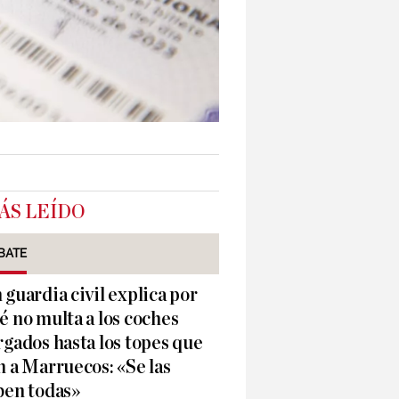
ÁS LEÍDO
BATE
 guardia civil explica por
é no multa a los coches
rgados hasta los topes que
n a Marruecos: «Se las
ben todas»