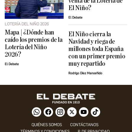
venta de la Lotería de
El Niño?
El Debate
LOTERÍA DEL NIÑO 2026
Mapa | ¿Dónde han
El Niño cierra la
caído los premios de la
Navidad y riega de
Lotería del Niño
millones toda España
2026?
con un primer premio
muy repartido
El Debate
Rodrigo Díez Manceñido
QUIÉNES SOMOS
CONTÁCTANOS
TÉRMINOS Y CONDICIONES
P. DE PRIVACIDAD