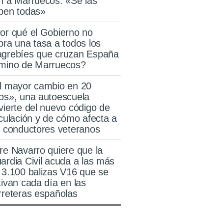
n a Marruecos: «Se las
ben todas»
or qué el Gobierno no
bra una tasa a todos los
grebíes que cruzan España
mino de Marruecos?
l mayor cambio en 20
os», una autoescuela
vierte del nuevo código de
rculación y de cómo afecta a
s conductores veteranos
re Navarro quiere que la
ardia Civil acuda a las más
 3.100 balizas V16 que se
tivan cada día en las
rreteras españolas