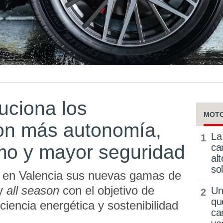
uciona los
MOT
on más autonomía,
La
o y mayor seguridad
ca
al
so
o en Valencia sus nuevas gamas de
 y
all season
con el objetivo de
Un
qu
ciencia energética y sostenibilidad
ca