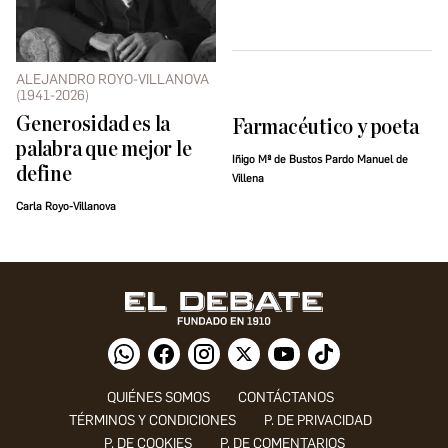
ALEJANDRO ROYO-VILLANOVA
(1941-2026)
Generosidad es la
Farmacéutico y poeta
palabra que mejor le
Iñigo Mª de Bustos Pardo Manuel de
define
Villena
Carla Royo-Villanova
QUIÉNES SOMOS
CONTÁCTANOS
TÉRMINOS Y CONDICIONES
P. DE PRIVACIDAD
P. DE COOKIES
P. DE COMENTARIOS