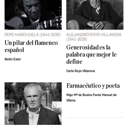
PEPE HABICHUELA (1944-2026)
ALEJANDRO ROYO-VILLANOVA
(1941-2026)
Un pilar del flamenco
Generosidad es la
español
palabra que mejor le
Belén Ester
define
Carla Royo-Villanova
Farmacéutico y poeta
Iñigo Mª de Bustos Pardo Manuel de
Villena