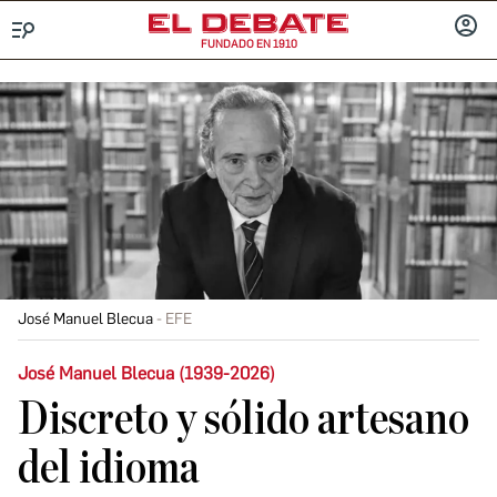
FUNDADO EN 1910
Menú
INICIA
SESIÓ
José Manuel Blecua
EFE
José Manuel Blecua (1939-2026)
Discreto y sólido artesano
del idioma