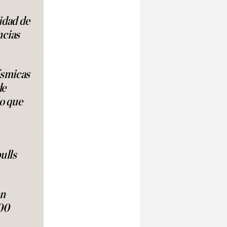
lidad de
ncias
ísmicas
de
lo que
ulls
en
00