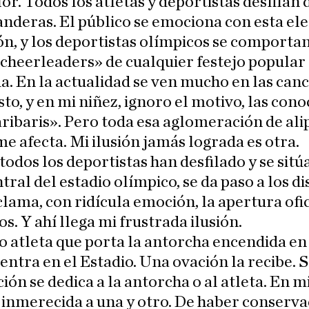
or. Todos los atletas y deportistas desfilan 
anderas. El público se emociona con esta e
ón, y los deportistas olímpicos se comporta
cheerleaders» de cualquier festejo popular
ia. En la actualidad se ven mucho en las can
to, y en mi niñez, ignoro el motivo, las con
ribaris». Pero toda esa aglomeración de ali
e afecta. Mi ilusión jamás lograda es otra.
odos los deportistas han desfilado y se sitú
tral del estadio olímpico, se da paso a los d
clama, con ridícula emoción, la apertura ofic
os. Y ahí llega mi frustrada ilusión.
o atleta que porta la antorcha encendida en
entra en el Estadio. Una ovación la recibe. 
ación se dedica a la antorcha o al atleta. En m
 inmerecida a una y otro. De haber conserva