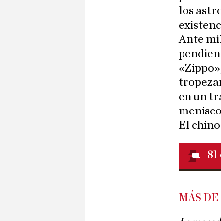
los astr
existenc
Ante mil
pendient
«Zippo»,
tropezar
en un tr
menisco,
El chino 
81
MÁS DE