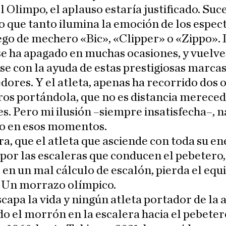
l Olimpo, el aplauso estaría justificado. Suc
o que tanto ilumina la emoción de los espec
ego de mechero «Bic», «Clipper» o «Zippo».
se ha apagado en muchas ocasiones, y vuelve
e con la ayuda de estas prestigiosas marcas
ores. Y el atleta, apenas ha recorrido dos o
os portándola, que no es distancia merece
s. Pero mi ilusión –siempre insatisfecha–, n
o en esos momentos.
ra, que el atleta que asciende con toda su en
 por las escaleras que conducen el pebetero,
 en un mal cálculo de escalón, pierda el equi
. Un morrazo olímpico.
capa la vida y ningún atleta portador de la
do el morrón en la escalera hacia el pebeter