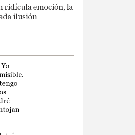
n ridícula emoción, la
rada ilusión
. Yo
misible.
 tengo
gos
odré
ntojan