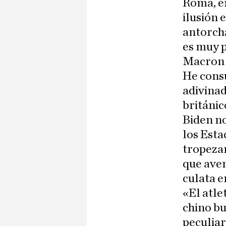
Roma, en
ilusión 
antorcha
es muy p
Macron 
He consu
adivinad
británic
Biden no
los Esta
tropeza
que aven
culata e
«El atle
chino bu
peculiar