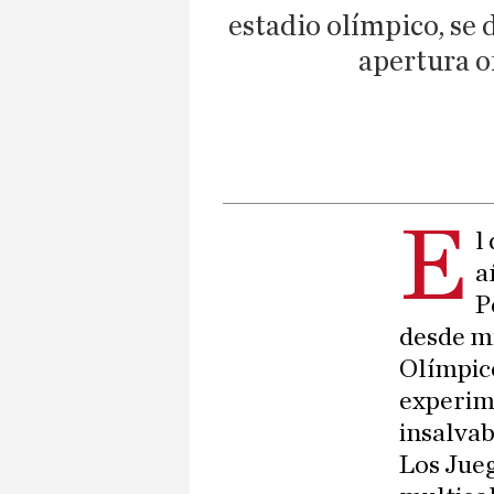
estadio olímpico, se 
apertura of
E
l
a
P
desde mi
Olímpic
experim
insalvab
Los Jueg