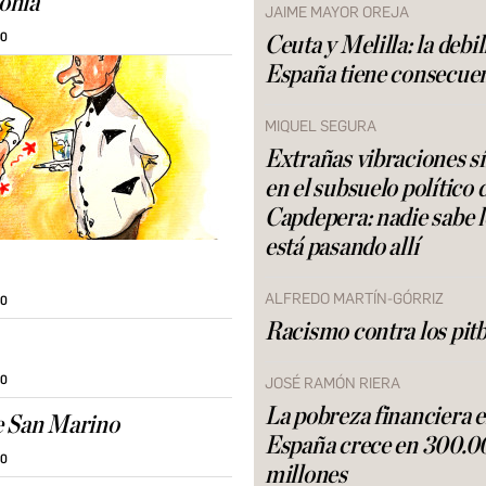
onia
JAIME MAYOR OREJA
00
Ceuta y Melilla: la debi
España tiene consecue
MIQUEL SEGURA
Extrañas vibraciones s
en el subsuelo político 
Capdepera: nadie sabe 
está pasando allí
ALFREDO MARTÍN-GÓRRIZ
30
Racismo contra los pitb
30
JOSÉ RAMÓN RIERA
La pobreza financiera 
e San Marino
España crece en 300.0
30
millones