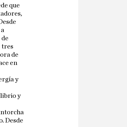
ede que
tadores,
 Desde
 a
 de
 tres
dora de
ace en
ergía y
librio y
 antorcha
o. Desde