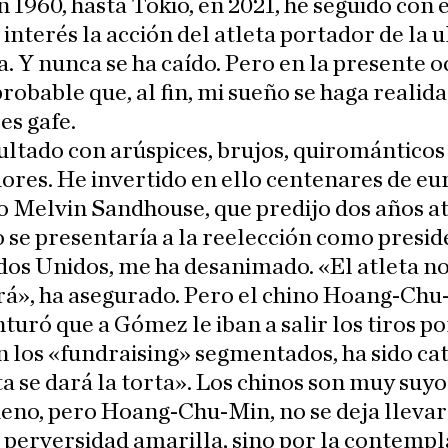
 1960, hasta Tokio, en 2021, he seguido con
e interés la acción del atleta portador de la 
. Y nunca se ha caído. Pero en la presente o
robable que, al fin, mi sueño se haga realida
es gafe.
ltado con arúspices, brujos, quirománticos
ores. He invertido en ello centenares de eur
o Melvin Sandhouse, que predijo dos años a
 se presentaría a la reelección como presid
dos Unidos, me ha desanimado. «El atleta n
rá», ha asegurado. Pero el chino Hoang-Chu
turó que a Gómez le iban a salir los tiros po
n los «fundraising» segmentados, ha sido ca
ta se dará la torta». Los chinos son muy suyo
eno, pero Hoang-Chu-Min, no se deja llevar
 perversidad amarilla, sino por la contempl