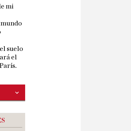
de mi
el mundo
o
el suelo
ará el
París.
ES