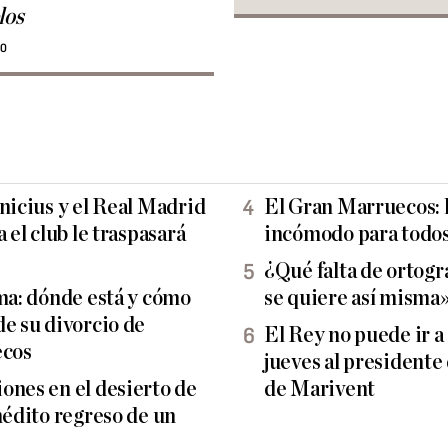
los
30
nicius y el Real Madrid
El Gran Marruecos: l
 el club le traspasará
incómodo para todos
¿Qué falta de ortogra
lma: dónde está y cómo
se quiere así misma
de su divorcio de
El Rey no puede ir a
cos
jueves al presidente 
ones en el desierto de
de Marivent
nédito regreso de un