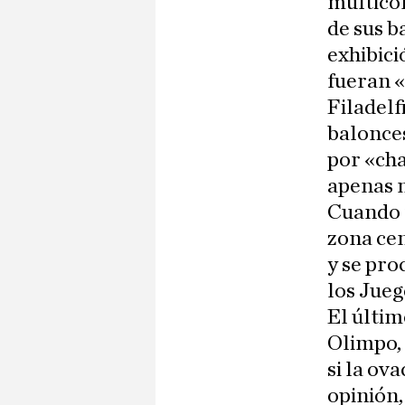
multicol
de sus b
exhibici
fueran «
Filadelf
balonces
por «cha
apenas m
Cuando t
zona cen
y se pro
los Jueg
El últim
Olimpo, 
si la ov
opinión,