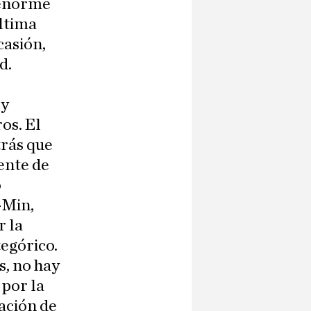
 enorme
ultima
casión,
d.
 y
os. El
trás que
ente de
o
-Min,
r la
tegórico.
s, no hay
 por la
ación de