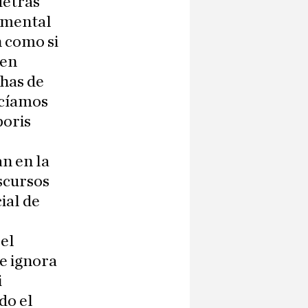
detrás
lemental
n como si
 en
chas de
ocíamos
poris
an en la
iscursos
ial de
 el
Se ignora
i
do el