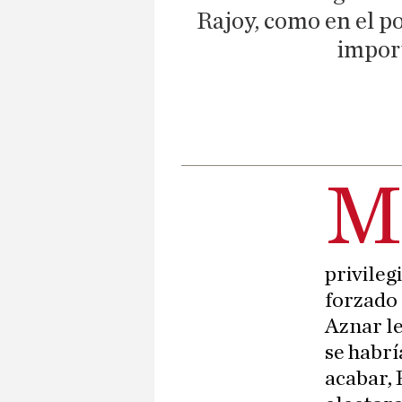
Rajoy, como en el po
import
privileg
forzado 
Aznar le
se habrí
acabar, 