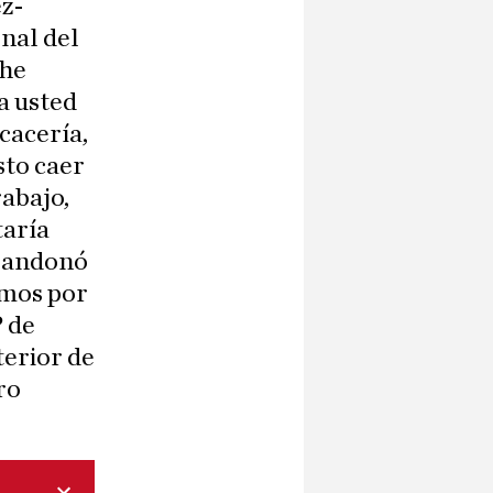
ez-
nal del
 he
a usted
 cacería,
sto caer
rabajo,
taría
abandonó
amos por
P de
terior de
ro