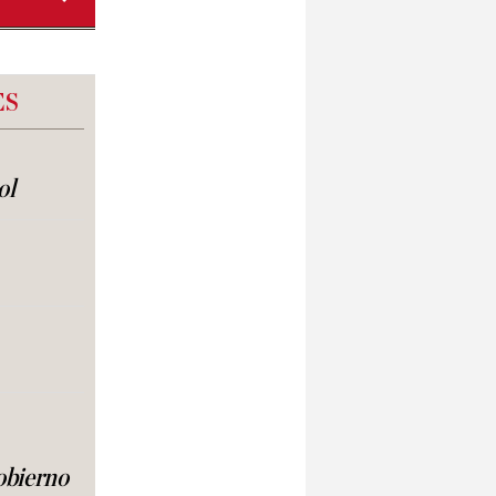
ES
ol
obierno