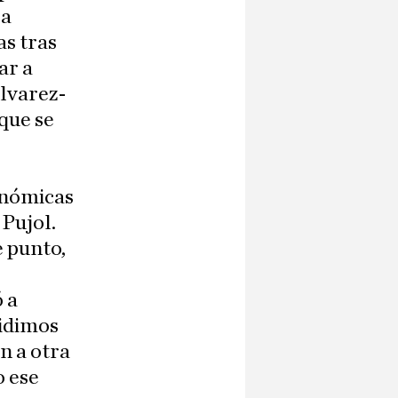
la
as tras
ar a
Álvarez-
que se
s
tonómicas
 Pujol.
e punto,
 a
cidimos
n a otra
o ese