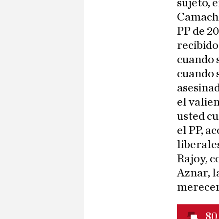
sujeto, 
Camacho 
PP de 20
recibido
cuando s
cuando s
asesinad
el valie
usted cu
el PP, 
liberale
Rajoy, c
Aznar, l
merecen
80