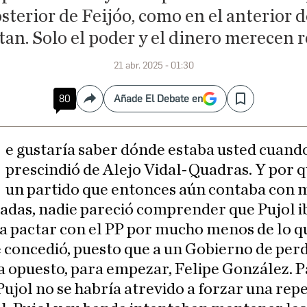
sterior de Feijóo, como en el anterior d
an. Solo el poder y el dinero merecen 
21 abr. 2025 - 01:30
80
Añade El Debate en
Compartir
Save
M
e gustaría saber dónde estaba usted cuand
prescindió de Alejo Vidal-Quadras. Y por q
un partido que entonces aún contaba con 
iadas, nadie pareció comprender que Pujol i
a pactar con el PP por mucho menos de lo q
 concedió, puesto que a un Gobierno de per
a opuesto, para empezar, Felipe González. 
Pujol no se habría atrevido a forzar una rep