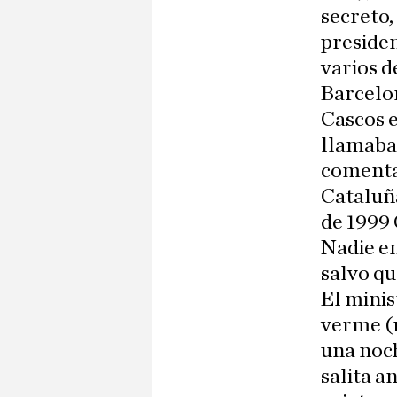
secreto,
presiden
varios d
Barcelon
Cascos e
llamaba 
comentar
Cataluña
de 1999 
Nadie en
salvo qu
El minis
verme (
una noc
salita a