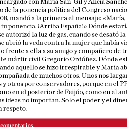
encargado con María San-Gil y Alicia Sánch
de la ponencia política del Congreso nacio
08, mandó a la primera el mensaje: «María,
 tu ponencia. ¡Arriba España!» Dónde estarí
e autorizó la luz de gas, cuando se desató la
e abrió la veda contra la mujer que había vi
o frente a ella a su amigo y compañero de t
nte mártir civil Gregorio Ordóñez. Dónde es
ando aquello se hizo irrespirable y María 
acompañada de muchos otros. Unos nos larg
s y otros por conservadores, porque en el P
omo en el posterior de Feijóo, como en el an
as ideas no importan. Solo el poder y el dine
 respeto.
comentarios