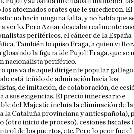
l. Pujol y su banda intentaban mantener las
los atocinados orates que le sucedieron. El
stic no hacía ninguna falta, y no había que s
ra verlo. Pero Aznar deseaba realmente cas
onalistas periféricos, el cáncer de la España
ica. También lo quiso Fraga, a quien vi llor
glosando la figura ¡de Pujol! Fraga, que se
n nacionalista periférico.
co que va de aquel dirigente popular gallego
odo está teñido de admiración hacia los
istas, de imitación, de colaboración, de cesi
a a sus exigencias. El precio innecesario e
ble del Majestic incluía la eliminación de la
 a la Cataluña provinciana y antiespañola), p
co (otro inicio de proceso), cesiones fiscales 
ntrol de los puertos, etc. Pero lo peor fue el