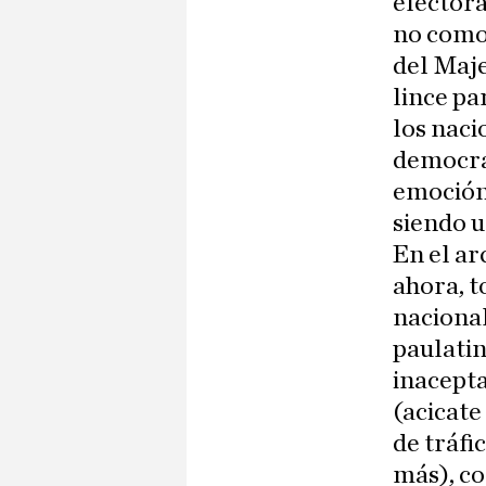
electora
no como 
del Maje
lince pa
los naci
democrát
emoción 
siendo u
En el ar
ahora, t
nacional
paulatin
inacepta
(acicate
de tráfi
más), co