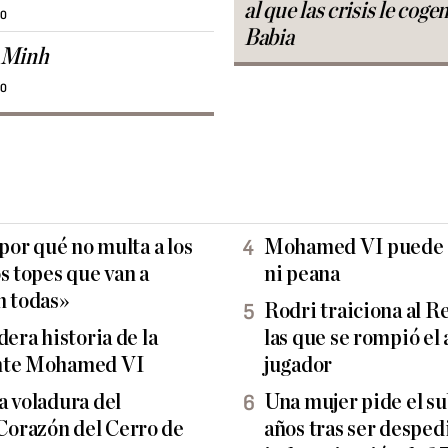
al que las crisis le coge
30
Babia
 Minh
30
 por qué no multa a los
Mohamed VI puede de
s topes que van a
ni peana
n todas»
Rodri traiciona al R
dera historia de la
las que se rompió el
ante Mohamed VI
jugador
a voladura del
Una mujer pide el s
orazón del Cerro de
años tras ser despe