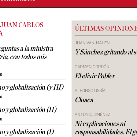
 JUAN CARLOS
ÚLTIMAS OPINION
A
JUAN VAN-HALEN
eguntas a la ministra
Y Sánchez gritando al s
ría, con todos mis
CARMEN CORDÓN
El elixir Pobler
30
o y globalización (y III)
ALFONSO USSÍA
30
Cloaca
o y globalización (II)
ANTONIO JIMÉNEZ
30
Ni explicaciones ni
o y globalización (I)
responsabilidades. El g