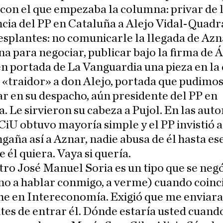
 con el que empezaba la columna: privar de 
cia del PP en Cataluña a Alejo Vidal-Quadr
esplantes: no comunicarle la llegada de Azn
a para negociar, publicar bajo la firma de 
n portada de La Vanguardia una pieza en la 
«traidor» a don Alejo, portada que pudimo
 en su despacho, aún presidente del PP en
. Le sirvieron su cabeza a Pujol. En las au
CiU obtuvo mayoría simple y el PP invistió a
gaña así a Aznar, nadie abusa de él hasta es
e él quiera. Vaya si quería.
tro José Manuel Soria es un tipo que se negó
no a hablar conmigo, a verme) cuando coin
he en Intereconomía. Exigió que me enviara
ntes de entrar él. Dónde estaría usted cuand