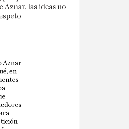
e Aznar, las ideas no
respeto
o Aznar
ué, en
mentes
ba
ue
dedores
Para
etición