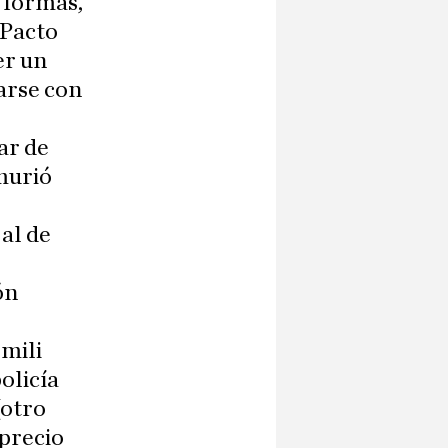
 formas,
 Pacto
er un
arse con
ar de
 murió
 al de
ón
 mili
olicía
(otro
 precio