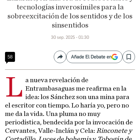
tecnologías inverosímiles para la
sobreexcitación de los sentidos y de los
sinsentidos
30 sep. 2025 - 01:30
58
Añade El Debate en
Compartir
Save
L
a nueva revelación de
Entrambasaguas me reafirma en la
idea: los Sánchez son una mina para
el escritor con tiempo. Lo haría yo, pero no
me da la vida. Una pluma no muy
periodística, bendecida por la invocación de
Cervantes, Valle-Inclán y Cela:
Rinconete y
Cortadillo
,
Luces de bohemia
y
Tobogán de