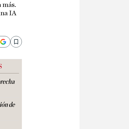
a más.
una IA
n
Save
S
brecha
ión de