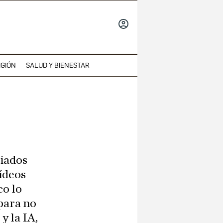
INICIAR
SESIÓN
IGIÓN
SALUD Y BIENESTAR
iados
ídeos
co lo
para no
y la IA,