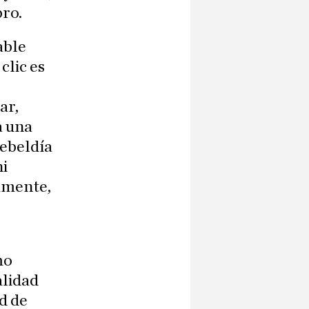
bro.
able
clic es
ar,
a una
rebeldía
ni
amente,
mo
alidad
d de