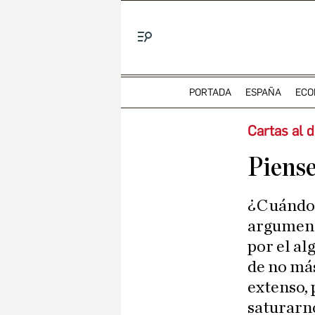
Menú
PORTADA
ESPAÑA
ECO
Cartas al d
Piense
¿Cuándo fue la última vez que tuvo una opinión
argument
por el al
de no más
extenso, 
saturarno