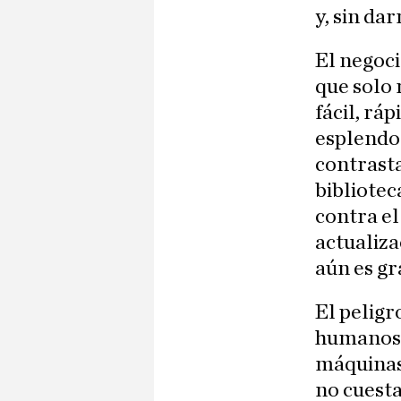
y, sin da
El negoci
que solo 
fácil, rá
esplendor
contrasta
bibliotec
contra el
actualiza
aún es gra
El peligr
humanos,
máquinas:
no cuesta