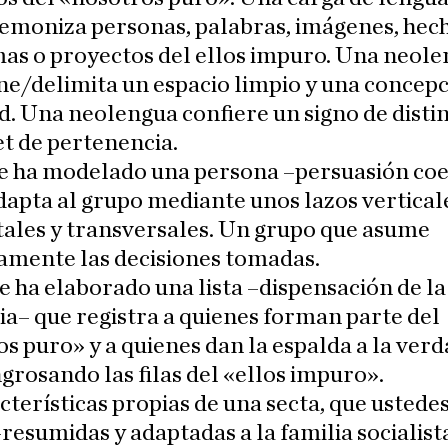
demoniza personas, palabras, imágenes, hec
as o proyectos del ellos impuro. Una neol
ne/delimita un espacio limpio y una concep
d. Una neolengua confiere un signo de disti
t de pertenencia.
ue ha modelado una persona –persuasión coe
dapta al grupo mediante unos lazos vertical
ales y transversales. Un grupo que asume
amente las decisiones tomadas.
e ha elaborado una lista –dispensación de la
ia– que registra a quienes forman parte del
s puro» y a quienes dan la espalda a la verda
grosando las filas del «ellos impuro».
cterísticas propias de una secta, que ustede
–resumidas y adaptadas a la familia socialist