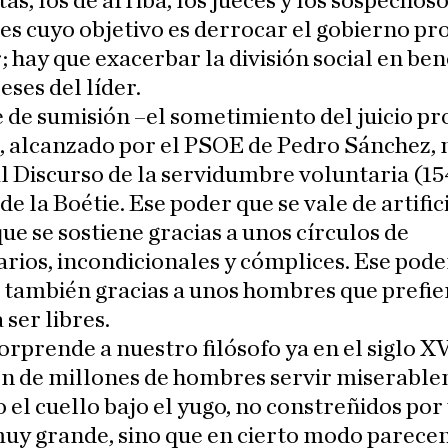
tas, los de arriba, los jueces y los sospechos
es cuyo objetivo es derrocar el gobierno pr
r; hay que exacerbar la división social en ben
eses del líder.
e de sumisión –el sometimiento del juicio pr
-, alcanzado por el PSOE de Pedro Sánchez, 
l Discurso de la servidumbre voluntaria (15
de la Boétie. Ese poder que se vale de artific
que se sostiene gracias a unos círculos de
arios, incondicionales y cómplices. Ese pode
 también gracias a unos hombres que prefie
 ser libres.
orprende a nuestro filósofo ya en el siglo XV
ón de millones de hombres servir miserabl
 el cuello bajo el yugo, no constreñidos por
muy grande, sino que en cierto modo parece