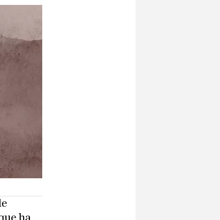
de
 que ha