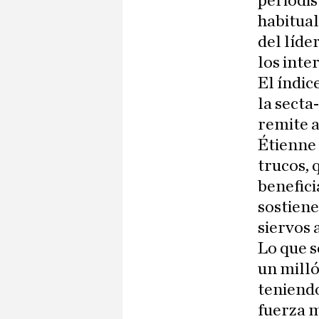
periodis
habitual
del líde
los inter
El índic
la secta
remite a
Étienne 
trucos, 
benefici
sostiene
siervos a
Lo que s
un mill
teniendo
fuerza 