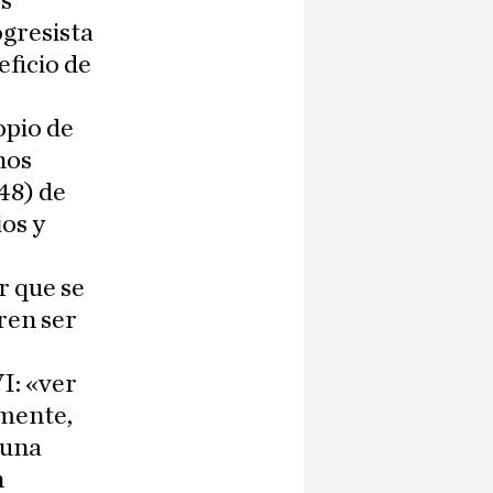
os
ogresista
eficio de
opio de
nos
48) de
ios y
r que se
ren ser
I: «ver
emente,
 una
n