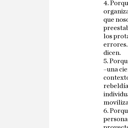
4. Porq
organiza
que noso
preestab
los prot
errores.
dicen.
5. Porqu
–una cie
contexto
rebeldía
individu
moviliza
6. Porqu
personas
proyecto