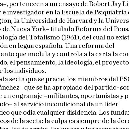
a–, pertenecen a un ensayo de Robert Jay Li
 e investigador en la Escuela de Psiquiatría
on, la Universidad de Harvard y la Univer
y de Nueva York– titulado Reforma del Pen
cología del Totalismo (1961), del cual no exis
ión en legua española. Una reforma del
nto que modula y controla a la carta la co
o, el pensamiento, la ideología, el proyecto 
e los individuos.
a secta que se precie, los miembros del P
nchez –que se ha apropiado del partido- son
e un engranaje –militantes, oportunistas y 
do– al servicio incondicional de un líder
ico que odia cualquier disidencia. Los fun
os de la secta: la culpa es siempre de la der