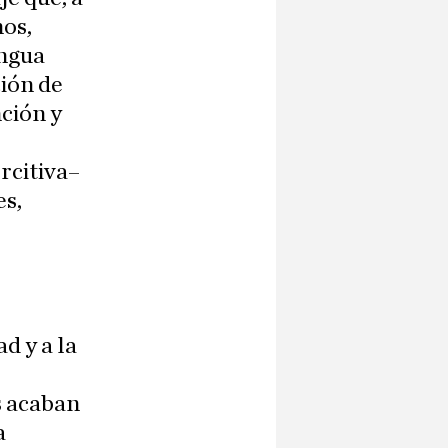
hos,
engua
ción de
nción y
rcitiva–
es,
d y a la
s acaban
a