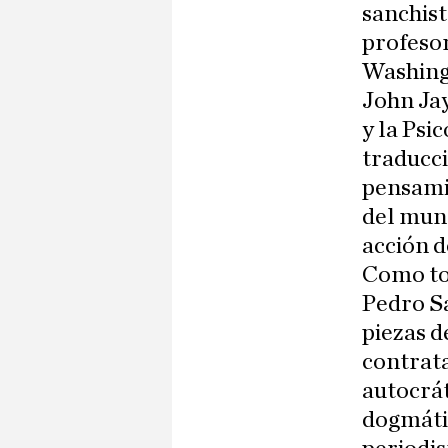
sanchist
profesor
Washingt
John Ja
y la Psi
traducc
pensamie
del mund
acción d
Como tod
Pedro Sá
piezas d
contrata
autocrát
dogmátic