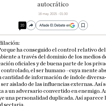
autocrático
16 may. 2025 - 01:30
20
Añade El Debate en
Compartir
Save
dilación:
 Porque ha conseguido el control relativo del
biente a través del dominio de los medios d
ción oficiales y de buena parte de los priva
r controlado, el ser humano –cuya mente ab
 cantidad de información de índole diversa
 ser aislado de las influencias externas. Así 
 a un adversario convertido en enemigo. As
e una personalidad duplicada. Así aparece 
d sectaria.