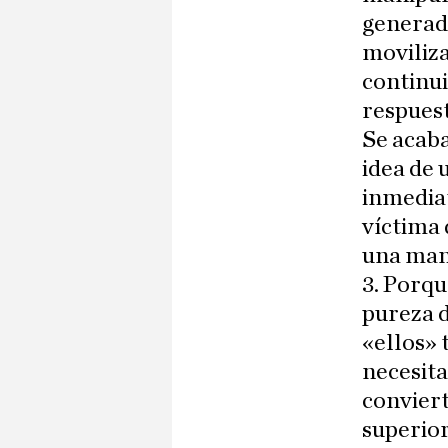
generado
moviliza
continu
respuest
Se acaba
idea de 
inmediat
víctima 
una man
3. Porqu
pureza d
«ellos»
necesita
convier
superior