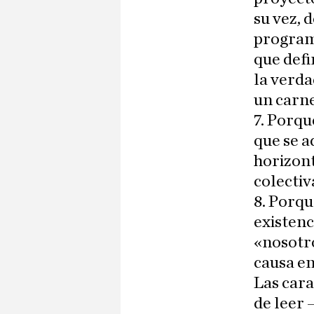
su vez, 
program
que defi
la verda
un carne
7. Porq
que se a
horizont
colectiv
8. Porqu
existenc
«nosotro
causa en
Las cara
de leer 