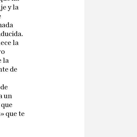
je y la
e
nada
nducida.
lece la
ro
 la
nte de
 de
a un
 que
» que te