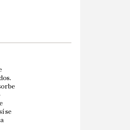
e
dos.
sorbe
-
se
í se
la