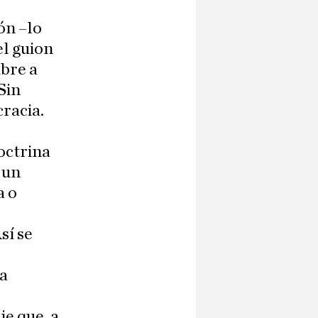
ón –lo
el guion
ibre a
Sin
racia.
octrina
 un
a o
sí se
ca
e que, a