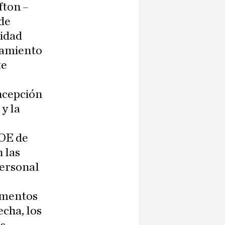
fton –
 de
sidad
samiento
te
ncepción
y la
SOE de
 las
personal
damentos
echa, los