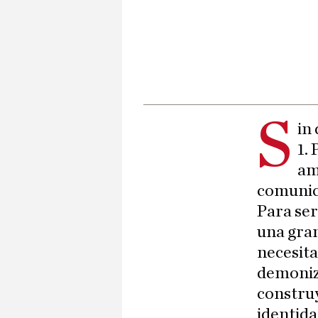
S
in 
1.
am
comunica
Para se
una gran
necesita
demoniza
construy
identida