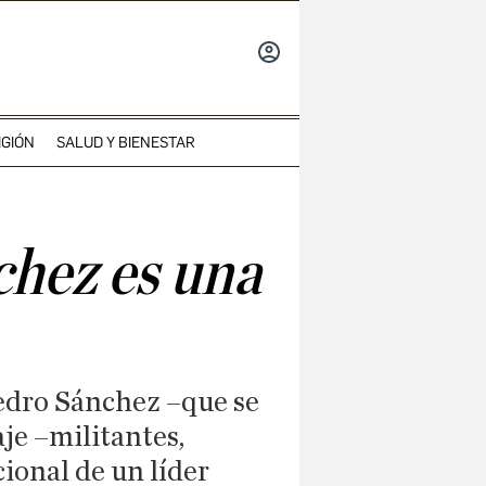
INICIAR
SESIÓN
IGIÓN
SALUD Y BIENESTAR
chez es una
edro Sánchez –que se
je –militantes,
ional de un líder