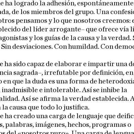
ue ha logrado la adhesión, espontáneamente
da, de los miembros del grupo. Una confesi
tros pensamos y lo que nosotros creemos: 
lecido del líder arrogante– que ofrece vía l
agonistas y los guías de la causa y la verdad. 
 Sin desviaciones. Con humildad. Con democ
e ha sido capaz de elaborar e impartir una d
ncia sagrada–, irrefutable por definición, en
 en que la duda es una forma de heterodoxi
 inadmisible e intolerable. Así se inhibe la
alidad. Así se afirma la verdad establecida. A
 la causa que todo lo justifica.
e ha creado una carga de lenguaje que deifi
, palabras, imágenes, hechos, programas o
s del «nosotros puro». Una carga de lenguaj