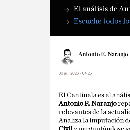
El análisis de A
Escuche todos lo
Antonio R. Naranjo
03 jul. 2026 - 04:25
El Centinela es el análi
Antonio R. Naranjo
repa
relevantes de la actualid
Analiza la imputación d
Civil
y preguntándose «a