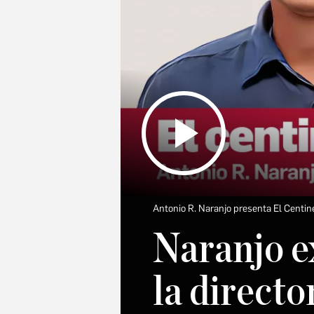
Antonio R. Naranjo presenta El Centine
Naranjo ex
la directo