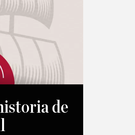
historia de
l