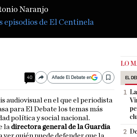
ntonio Naranjo
s episodios de El Centinela
LO M
40
Añade El Debate en
EL DE
Compartir
Save
La
sis audiovisual en el que el periodista
Vi
pe
sa para El Debate los temas más
cl
ad política y social nacional.
e la
directora general de la Guardia
De
 ver quién puede defender que la