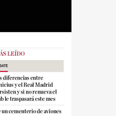
ÁS LEÍDO
BATE
s diferencias entre
nicius y el Real Madrid
rsisten y si no renueva el
ub le traspasará este mes
 un cementerio de aviones