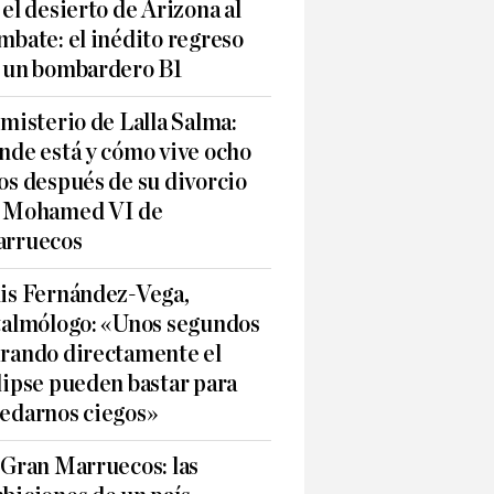
 el desierto de Arizona al
mbate: el inédito regreso
 un bombardero B1
 misterio de Lalla Salma:
nde está y cómo vive ocho
os después de su divorcio
 Mohamed VI de
rruecos
is Fernández-Vega,
talmólogo: «Unos segundos
rando directamente el
lipse pueden bastar para
edarnos ciegos»
 Gran Marruecos: las