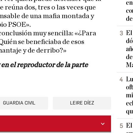
en
se reúna dos, tres o las veces que
co
onsable de una mafia montada y
de
pio PSOE».
El
conclusión muy sencilla: «¿Para
dó
Quién se beneficiaba de esos
añ
hantaje y de derribo?»
de
en el reproductor de la parte
Ma
Lu
of
mi
ec
GUARDIA CIVIL
LEIRE DÍEZ
qu
El