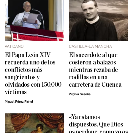
VATICANO
CASTILLA-LA MANCHA
El Papa León XIV
El sacerdote al que
recuerda uno de los
cosieron a balazos
conflictos más
mientras rezaba de
sangrientos y
rodillas en una
olvidados con 150.000
carretera de Cuenca
víctimas
Virginia Seseña
Miguel Pérez Pichel
«Ya estamos
dispuestos. Que Dios
os perdone, como yo os