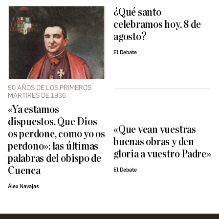
¿Qué santo
celebramos hoy, 8 de
agosto?
El Debate
90 AÑOS DE LOS PRIMEROS
MÁRTIRES DE 1936
«Ya estamos
dispuestos. Que Dios
«Que vean vuestras
os perdone, como yo os
buenas obras y den
perdono»: las últimas
gloria a vuestro Padre»
palabras del obispo de
Cuenca
El Debate
Álex Navajas