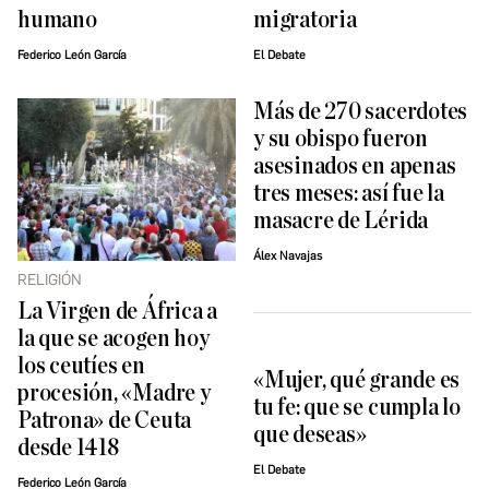
humano
migratoria
Federico León García
El Debate
Más de 270 sacerdotes
y su obispo fueron
asesinados en apenas
tres meses: así fue la
masacre de Lérida
Álex Navajas
RELIGIÓN
La Virgen de África a
la que se acogen hoy
los ceutíes en
«Mujer, qué grande es
procesión, «Madre y
tu fe: que se cumpla lo
Patrona» de Ceuta
que deseas»
desde 1418
El Debate
Federico León García