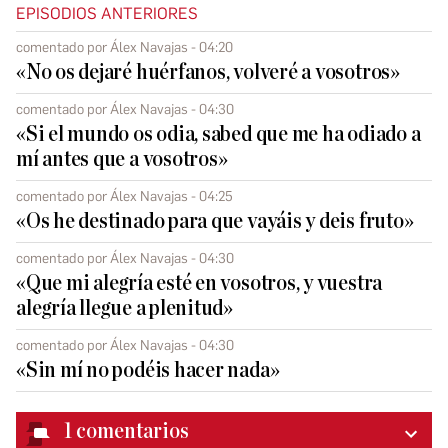
EPISODIOS ANTERIORES
comentado por Álex Navajas - 04:20
«No os dejaré huérfanos, volveré a vosotros»
comentado por Álex Navajas - 04:30
«Si el mundo os odia, sabed que me ha odiado a
mí antes que a vosotros»
comentado por Álex Navajas - 04:25
«Os he destinado para que vayáis y deis fruto»
comentado por Álex Navajas - 04:30
«Que mi alegría esté en vosotros, y vuestra
alegría llegue a plenitud»
comentado por Álex Navajas - 04:30
«Sin mí no podéis hacer nada»
1
comentarios