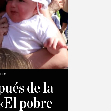
loso»
ués de la
 «El pobre