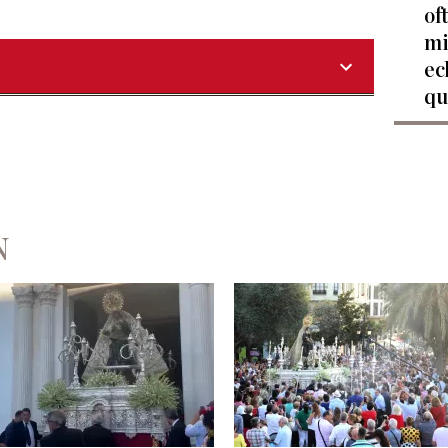
of
mi
ec
qu
N