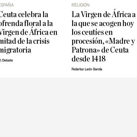
ESPAÑA
RELIGIÓN
Ceuta celebra la
La Virgen de África a
ofrenda floral a la
la que se acogen hoy
Virgen de África en
los ceutíes en
mitad de la crisis
procesión, «Madre y
migratoria
Patrona» de Ceuta
desde 1418
l Debate
Federico León García