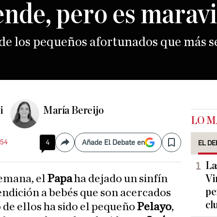
ende, pero es marav
 de los pequeños afortunados que más s
i
María Bereijo
LO M
:54
4
Añade El Debate en
EL DE
Compartir
Save
La
semana, el
Papa
ha dejado un sinfín
Vi
pe
endición a bebés que son acercados
cl
 de ellos ha sido el pequeño
Pelayo
,