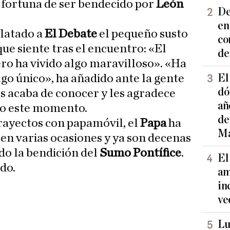
a fortuna de ser bendecido por
León
De
en
elatado a
El Debate
el pequeño susto
co
ue siente tras el encuentro: «El
de
ero ha vivido algo maravilloso». «Ha
El
algo único», ha añadido ante la gente
dó
es acaba de conocer y les agradece
añ
do este momento.
de
trayectos con papamóvil, el
Papa
ha
Ma
n varias ocasiones y ya son decenas
do la bendición del
Sumo Pontífice
.
El
ido.
am
in
ve
Lu