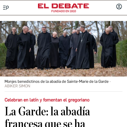
FUNDADO EN 1910
Menú
INICIA
SESIÓ
Monjes benedictinos de la abadía de Sainte-Marie de la Garde
ABIKER SIMON
Celebran en latín y fomentan el gregoriano
La Garde: la abadía
francesa que se ha