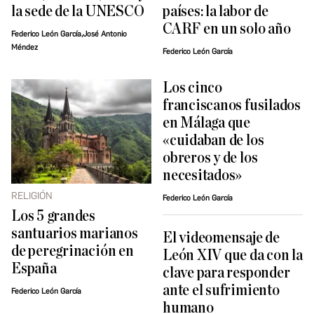
la sede de la UNESCO
países: la labor de
CARF en un solo año
Federico León García,José Antonio
Méndez
Federico León García
Los cinco
franciscanos fusilados
en Málaga que
«cuidaban de los
obreros y de los
necesitados»
RELIGIÓN
Federico León García
Los 5 grandes
santuarios marianos
El videomensaje de
de peregrinación en
León XIV que da con la
España
clave para responder
ante el sufrimiento
Federico León García
humano