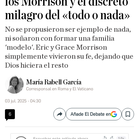
los Morrison y el discreto
milagro del «todo o nada»
No se propusieron ser ejemplo de nada,
ni soñaron con formar una familia
'modelo'. Eric y Grace Morrison
simplemente vivieron su fe, dejando que
Dios hiciera el resto
María Rabell García
Corresponsal en Roma y El Vaticano
03 jul. 2025 - 04:30
6
Añade El Debate en
Compartir
Save