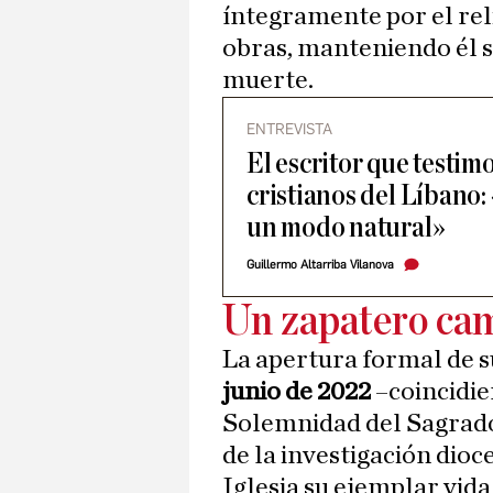
íntegramente por el rel
obras, manteniendo él s
muerte.
ENTREVISTA
El escritor que testimo
cristianos del Líbano:
un modo natural»
Guillermo Altarriba Vilanova
Un zapatero cam
La apertura formal de s
junio de 2022
–coincidie
Solemnidad del Sagrado
de la investigación dioc
Iglesia su ejemplar vida