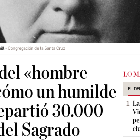
ill
Congregación de la Santa Cruz
 del «hombre
LO M
 cómo un humilde
EL DE
La
epartió 30.000
Vi
pe
 del Sagrado
cl