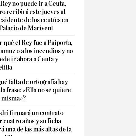
 Rey no puede ir a Ceuta,
ro recibirá este jueves al
esidente de los ceutíes en
 Palacio de Marivent
r qué el Rey fue a Paiporta,
amuz o a los incendios y no
ede ir ahora a Ceuta y
lilla
ué falta de ortografía hay
 la frase: «Ella no se quiere
í misma»?
dri firmará un contrato
r cuatro años y su ficha
rá una de las más altas de la