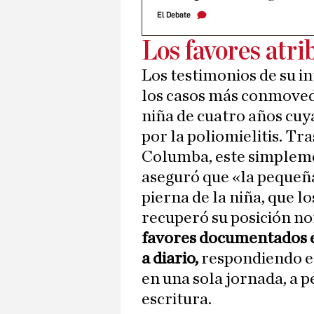
El Debate
Los favores atri
Los testimonios de su i
los casos más conmoved
niña de cuatro años cuy
por la poliomielitis. Tr
Columba, este simplemen
aseguró que «la pequeña 
pierna de la niña, que l
recuperó su posición no
favores documentados en
a diario,
respondiendo en
en una sola jornada, a p
escritura.