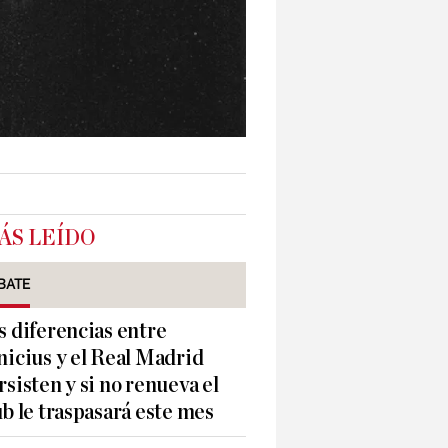
ÁS LEÍDO
BATE
s diferencias entre
nicius y el Real Madrid
rsisten y si no renueva el
ub le traspasará este mes