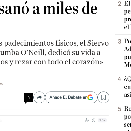
sanó a miles de
El
pe
pr
el
Po
s padecimientos físicos, el Siervo
Ad
umba O’Neill, dedicó su vida a
pu
os y rezar con todo el corazón»
Me
¿Q
no
en
as
4
Añade El Debate en
Compartir
Save
Ro
po
se