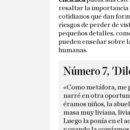
resaltar la importancia
cotidianos que dan forma
riesgos de perder de vis
pequeños detalles, com
pueden enseñar sobre la
humanas.
Número 7, 'Dile
«Como metáfora, me p
narré en otra oportun
éramos niños, la abuel
masa muy liviana, livia
Luego la ponía en el ace
y cuando la comíamos e