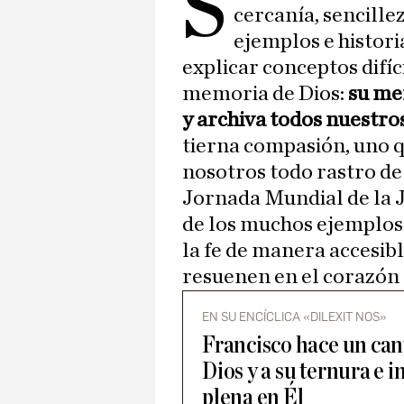
S
cercanía, sencille
ejemplos e histori
explicar conceptos difíc
memoria de Dios:
su mem
y archiva todos nuestro
tierna compasión, uno q
nosotros todo rastro d
Jornada Mundial de la 
de los muchos ejemplos
la fe de manera accesib
resuenen en el corazón 
EN SU ENCÍCLICA «DILEXIT NOS»
Francisco hace un can
Dios y a su ternura e i
plena en Él