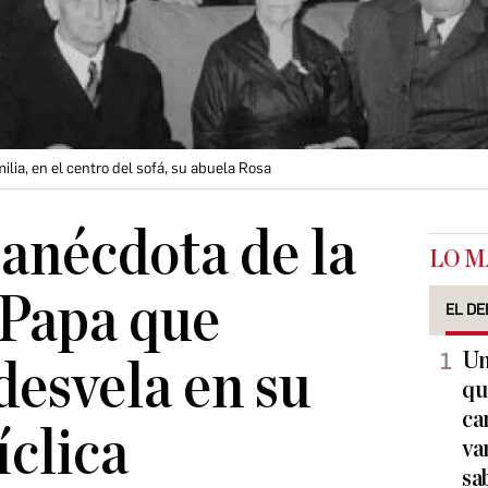
ilia, en el centro del sofá, su abuela Rosa
 anécdota de la
LO M
 Papa que
EL DE
Un
desvela en su
qu
ca
íclica
va
sa