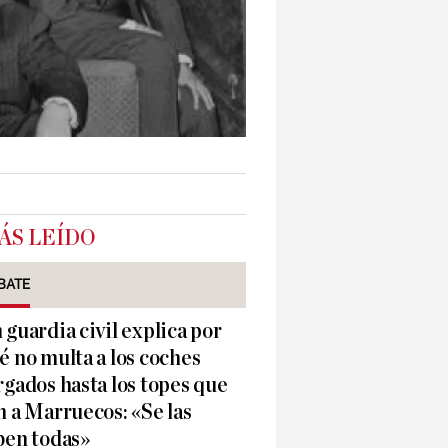
ÁS LEÍDO
BATE
 guardia civil explica por
é no multa a los coches
rgados hasta los topes que
n a Marruecos: «Se las
ben todas»