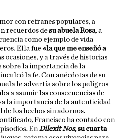
umor con refranes populares, a
on recuerdos de
su abuela Rosa
, a
cuencia como ejemplo de vida
eros. Ella fue
«la que me enseñó a
as ocasiones, y a través de historias
s sobre la importancia de la
 inculcó la fe. Con anécdotas de su
buela le advertía sobre los peligros
taba a asumir las consecuencias de
ya la importancia de la autenticidad
d de los hechos sin adornos.
pontificado, Francisco ha contado con
pisodios. En
Dilexit Nos
, su cuarta
 jueves, retoma esas vivencias para