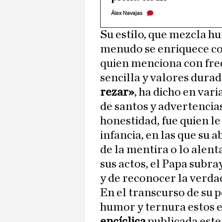
Álex Navajas
Su estilo, que mezcla h
menudo se enriquece c
quien menciona con fre
sencilla y valores durad
rezar»
, ha dicho en vari
de santos y advertencia
honestidad, fue quien le
infancia, en las que su a
de la mentira o lo alen
sus actos, el Papa subra
y de reconocer la verda
En el transcurso de su 
humor y ternura estos e
encíclica
publicada este