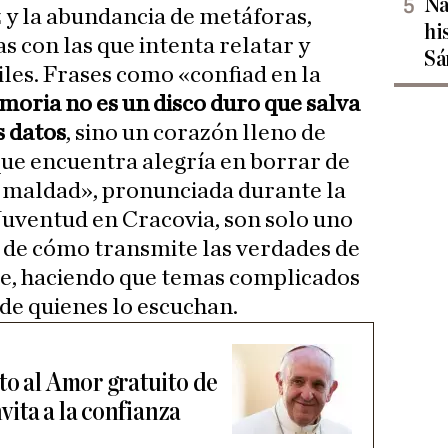
Na
z y la abundancia de metáforas,
hi
as con las que intenta relatar y
Sá
iles. Frases como «confiad en la
oria no es un disco duro que salva
s datos
, sino un corazón lleno de
ue encuentra alegría en borrar de
e maldad», pronunciada durante la
Juventud en Cracovia, son solo uno
 de cómo transmite las verdades de
le, haciendo que temas complicados
de quienes lo escuchan.
to al Amor gratuito de
nvita a la confianza