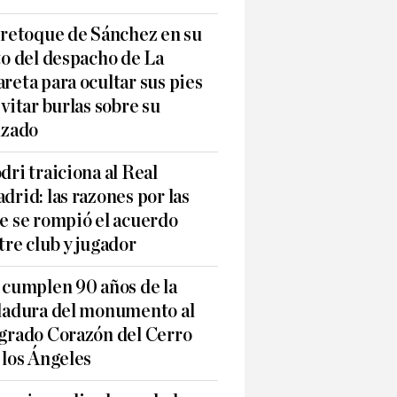
 retoque de Sánchez en su
to del despacho de La
reta para ocultar sus pies
evitar burlas sobre su
lzado
dri traiciona al Real
drid: las razones por las
e se rompió el acuerdo
tre club y jugador
 cumplen 90 años de la
ladura del monumento al
grado Corazón del Cerro
 los Ángeles