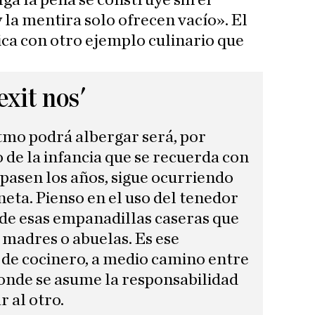
lga la pena se construye sin el
 la mentira solo ofrecen vacío». El
ica con otro ejemplo culinario que
xit nos'
tmo podrá albergar será, por
de la infancia que se recuerda con
pasen los años, sigue ocurriendo
neta. Pienso en el uso del tenedor
 de esas empanadillas caseras que
madres o abuelas. Es ese
de cocinero, a medio camino entre
 donde se asume la responsabilidad
r al otro.