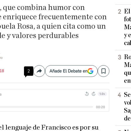
ce, que combina humor con
El
se enriquece frecuentemente con
fo
buela Rosa, a quien cita como un
Ma
e y valores perdurables
y 
ca
Ro
no
Ma
:18
2
Añade El Debate en
qu
Compartir
Save
en
Se
vo
Sa
de
el lenguaje de Francisco es por su