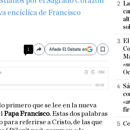
istianos por el Sagrado Corazón
La
ca
va encíclica de Francisco
al
so
El
Co
1
Añade El Debate en
Compartir
Save
Ma
«s
Oc
Sá
co
«a
lo primero que se lee en la nueva
fi
el
Papa Francisco
. Estas dos palabras
 para referirse a Cristo, de las que
Ce