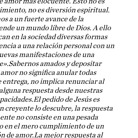
 de amor más elocuente. Esto no es
imiento, no es diversión espiritual.
s a un fuerte avance de la
ende un mundo libre de Dios. A ello
can en la sociedad diversas formas
rencia a una relación personal con un
nuevas manifestaciones de una
e».
Sabernos amados y depositar
 amor no significa anular todas
 entrega, no implica renunciar al
 alguna respuesta desde nuestras
apacidades.
El pedido de Jesús es
 creyente lo descubre, la respuesta
nte no consiste en una pesada
 o en el mero cumplimiento de un
ón de amor.
La mejor respuesta al