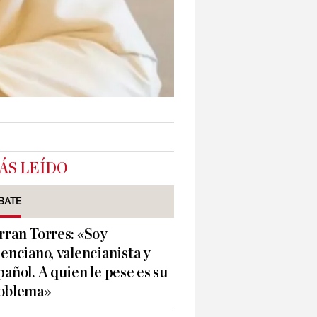
ÁS LEÍDO
BATE
rran Torres: «Soy
lenciano, valencianista y
pañol. A quien le pese es su
oblema»