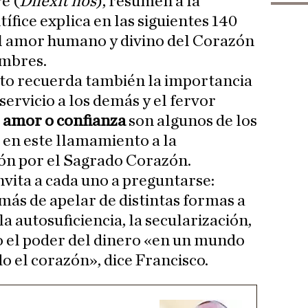
e (
Dilexit nos
), resumen a la
tífice explica en las siguientes 140
el amor humano y divino del Corazón
ombres.
o recuerda también la importancia
l servicio a los demás y el fervor
 amor o confianza
son algunos de los
 en este llamamiento a la
ón por el Sagrado Corazón.
invita a cada uno a preguntarse:
ás de apelar de distintas formas a
la autosuficiencia, la secularización,
o el poder del dinero «en un mundo
o el corazón», dice Francisco.