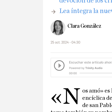
devoción de los cr
Lea íntegra la nue
Clara González
25 oct. 2024 - 04:30
«N
os amó» es 
encíclica d
de san Pablo