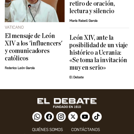
retiro de oración,
lectura y silencio
María Rabell García
VATICANO
El mensaje de León
León XIV, ante la
XIV a los 'influencers'
posibilidad de un viaje
y comunicadores
histórico a Ucrania:
católicos
«Se toma la invitación
muy en serio»
Federico León García
El Debate
QUIÉNES SOMOS
CONTÁCTANOS