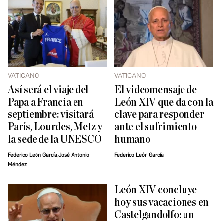
VATICANO
VATICANO
Así será el viaje del
El videomensaje de
Papa a Francia en
León XIV que da con la
septiembre: visitará
clave para responder
París, Lourdes, Metz y
ante el sufrimiento
la sede de la UNESCO
humano
Federico León García,José Antonio
Federico León García
Méndez
León XIV concluye
hoy sus vacaciones en
Castelgandolfo: un