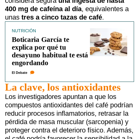
considera segura
una ingesta de hasta
400 mg de cafeína al día
, equivalentes a
unas
tres a cinco tazas de café
.
NUTRICIÓN
Boticaria García te
explica por qué tu
desayuno habitual te está
engordando
El Debate
La clave, los antioxidantes
Los investigadores apuntan a que los
compuestos antioxidantes del café podrían
reducir procesos inflamatorios, retrasar la
pérdida de masa muscular (sarcopenia) y
proteger contra el deterioro físico. Además,
el café podría favorecer la sensibilidad a la