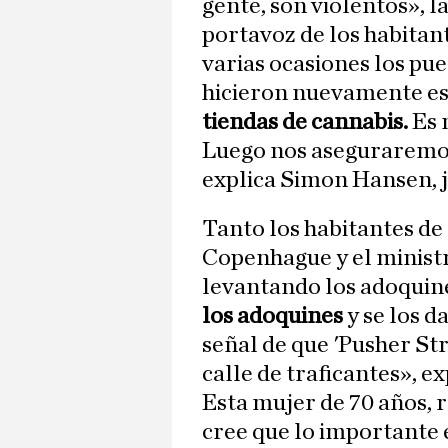
gente, son violentos», 
portavoz de los habitant
varias ocasiones los pue
hicieron nuevamente es
tiendas de cannabis.
Es 
Luego nos aseguraremos 
explica Simon Hansen, j
Tanto los habitantes de
Copenhague y el ministr
levantando los adoquine
los adoquines
y se los d
señal de que 'Pusher St
calle de traficantes», e
Esta mujer de 70 años, r
cree que lo importante 