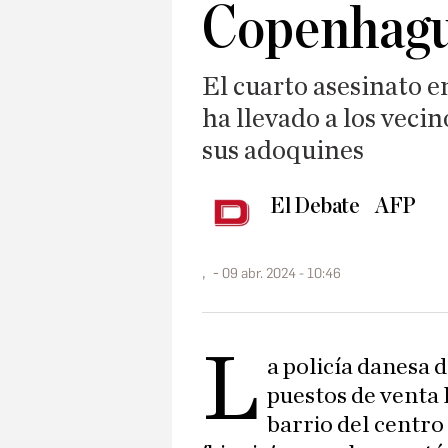
Copenhag
El cuarto asesinato e
ha llevado a los vecin
sus adoquines
El Debate
AFP
,
09 abr. 2024 - 10:46
L
a policía danesa 
puestos de venta 
barrio del centro