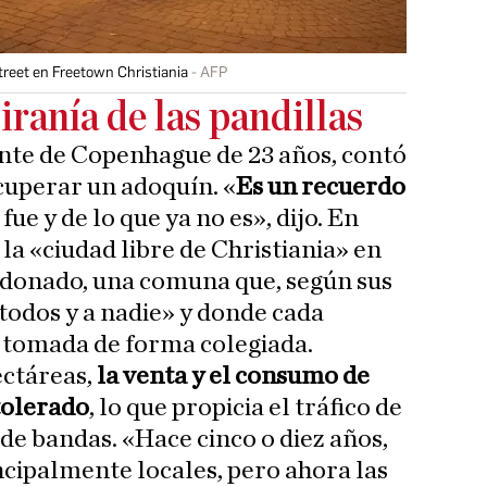
treet en Freetown Christiania
AFP
tiranía de las pandillas
te de Copenhague de 23 años, contó
cuperar un adoquín. «
Es un recuerdo
 fue y de lo que ya no es», dijo. En
 la «ciudad libre de Christiania» en
ndonado, una comuna que, según sus
 todos y a nadie» y donde cada
es tomada de forma colegiada.
ectáreas,
la venta y el consumo de
tolerado
, lo que propicia el tráfico de
de bandas. «Hace cinco o diez años,
ncipalmente locales, pero ahora las