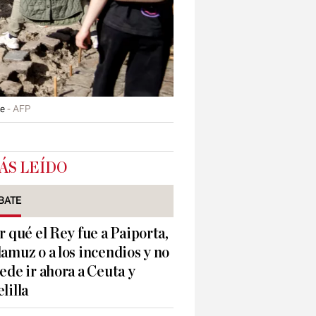
ue
AFP
ÁS LEÍDO
BATE
r qué el Rey fue a Paiporta,
amuz o a los incendios y no
ede ir ahora a Ceuta y
lilla