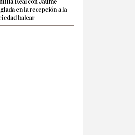
milia Real con Jaume
glada en la recepción a la
ciedad balear