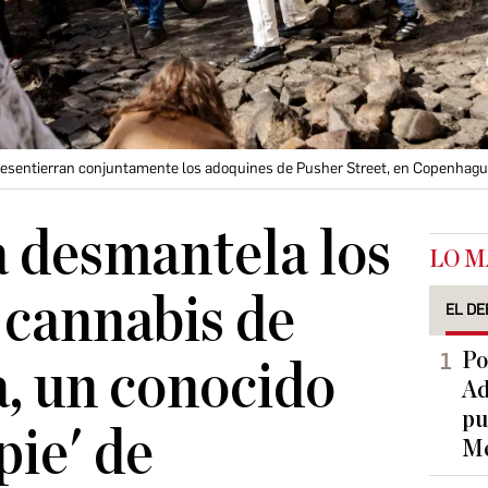
a desentierran conjuntamente los adoquines de Pusher Street, en Copenhag
 desmantela los
LO M
 cannabis de
EL DE
Po
a, un conocido
Ad
pu
pie' de
Me