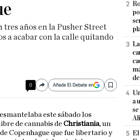
ue
Ro
po
se
n tres años en la Pusher Street
pl
os a acabar con la calle quitando
La
ca
ca
má
de
0
Añade El Debate en
Compartir
Save
Un
a 
se
desmantelaba este sábado los
Al
libre de cannabis de
Christiania
, un
 de Copenhague que fue libertario y
El