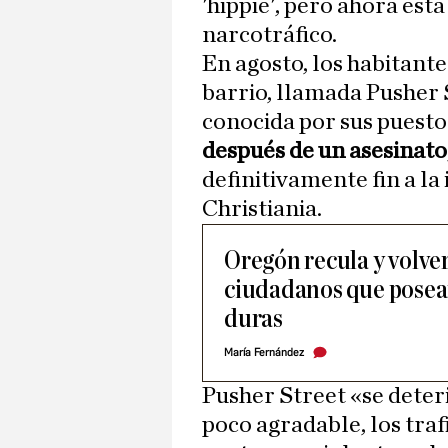
'hippie', pero ahora está
narcotráfico.
En agosto, los habitante
barrio, llamada Pusher S
conocida por sus puestos
después de un asesinato
definitivamente fin a l
Christiania.
Oregón recula y volverá
ciudadanos que posea
duras
María Fernández
Pusher Street «se deter
poco agradable, los traf