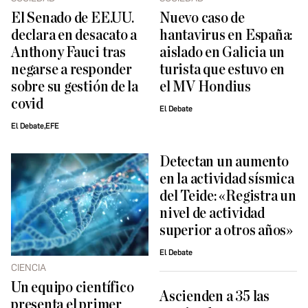
El Senado de EE.UU.
Nuevo caso de
declara en desacato a
hantavirus en España:
Anthony Fauci tras
aislado en Galicia un
negarse a responder
turista que estuvo en
sobre su gestión de la
el MV Hondius
covid
El Debate
El Debate,EFE
Detectan un aumento
en la actividad sísmica
del Teide: «Registra un
nivel de actividad
superior a otros años»
El Debate
CIENCIA
Un equipo científico
Ascienden a 35 las
presenta el primer