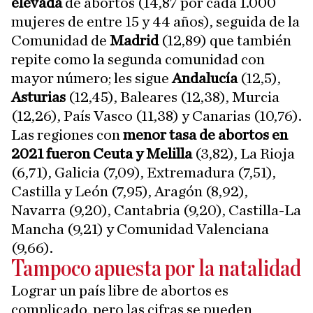
elevada
de abortos (14,87 por cada 1.000
mujeres de entre 15 y 44 años), seguida de la
Comunidad de
Madrid
(12,89) que también
repite como la segunda comunidad con
mayor número; les sigue
Andalucía
(12,5),
Asturias
(12,45), Baleares (12,38), Murcia
(12,26), País Vasco (11,38) y Canarias (10,76).
Las regiones con
menor tasa de abortos en
2021 fueron Ceuta y Melilla
(3,82), La Rioja
(6,71), Galicia (7,09), Extremadura (7,51),
Castilla y León (7,95), Aragón (8,92),
Navarra (9,20), Cantabria (9,20), Castilla-La
Mancha (9,21) y Comunidad Valenciana
(9,66).
Tampoco apuesta por la natalidad
Lograr un país libre de abortos es
complicado, pero las cifras se pueden