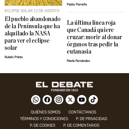
Pablo Parreño
ECLIPSE SOLAR 12 DE AGOSTO
El pueblo abandonado
La última línea roja
de la Península que ha
que Canadá quiere
alquilado la NASA
cruzar: morir al donar
para ver el eclipse
órganos tras pedir la
solar
eutanasia
Rubén Prieto
María Fernández
QUIÉNES SOMOS
CONTÁCTANOS
TÉRMINOS Y CONDICIONES
P. DE PRIVACIDAD
P. DE COOKIES
P. DE COMENTARIOS