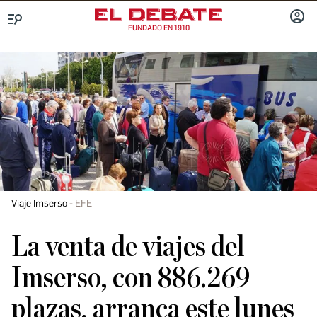
FUNDADO EN 1910
Menú
INICIA
SESIÓ
Viaje Imserso
EFE
La venta de viajes del
Imserso, con 886.269
plazas, arranca este lunes