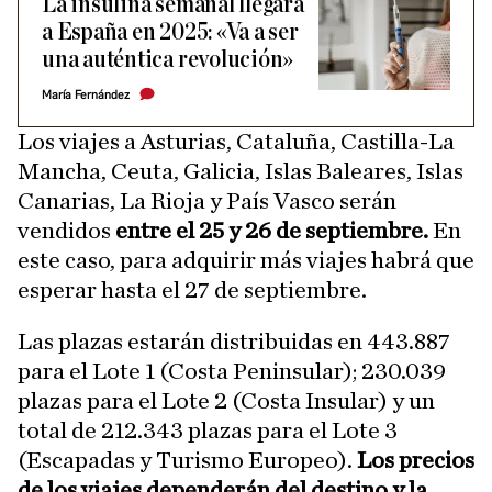
La insulina semanal llegará
a España en 2025: «Va a ser
una auténtica revolución»
María Fernández
Los viajes a Asturias, Cataluña, Castilla-La
Mancha, Ceuta, Galicia, Islas Baleares, Islas
Canarias, La Rioja y País Vasco serán
vendidos
entre el 25 y 26 de septiembre.
En
este caso, para adquirir más viajes habrá que
esperar hasta el 27 de septiembre.
Las plazas estarán distribuidas en 443.887
para el Lote 1 (Costa Peninsular); 230.039
plazas para el Lote 2 (Costa Insular) y un
total de 212.343 plazas para el Lote 3
(Escapadas y Turismo Europeo).
Los precios
de los viajes dependerán del destino y la