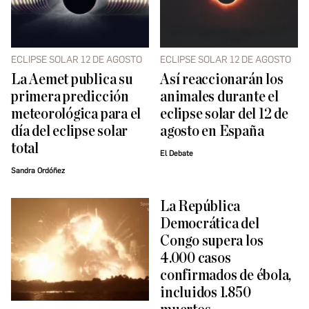
ECLIPSE SOLAR 12 DE AGOSTO
ECLIPSE SOLAR 12 DE AGOSTO
La Aemet publica su
Así reaccionarán los
primera predicción
animales durante el
meteorológica para el
eclipse solar del 12 de
día del eclipse solar
agosto en España
total
El Debate
Sandra Ordóñez
La República
Democrática del
Congo supera los
4.000 casos
confirmados de ébola,
incluidos 1.850