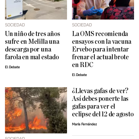
SOCIEDAD
SOCIEDAD
Un niño de tres años
La OMS recomienda
sufre en Melilla una
ensayos con la vacuna
descarga por una
Ervebo para intentar
farola en mal estado
frenar el actual brote
en RDC
El Debate
El Debate
¿Llevas gafas de ver?
Así debes ponerte las
gafas para ver el
eclipse del 12 de agosto
María Fernández
SOCIEDAD