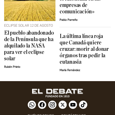
empresas de
comunicación»
Pablo Parreño
ECLIPSE SOLAR 12 DE AGOSTO
El pueblo abandonado
La última línea roja
de la Península que ha
que Canadá quiere
alquilado la NASA
cruzar: morir al donar
para ver el eclipse
órganos tras pedir la
solar
eutanasia
Rubén Prieto
María Fernández