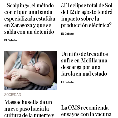
«Scalping», el método
¿El eclipse total de Sol
con el que una banda
del 12 de agosto tendrá
especializada estafaba
impacto sobre la
en Zaragoza y que se
producción eléctrica?
salda con un detenido
El Debate
El Debate
Un niño de tres años
sufre en Melilla una
descarga por una
farola en mal estado
El Debate
SOCIEDAD
Massachusetts da un
La OMS recomienda
nuevo paso hacia la
ensayos con la vacuna
cultura de la muerte y