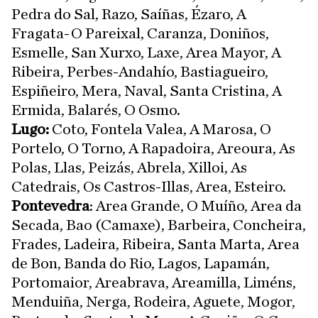
Pedra do Sal, Razo, Saíñas, Ézaro, A
Fragata-O Pareixal, Caranza, Doniños,
Esmelle, San Xurxo, Laxe, Area Mayor, A
Ribeira, Perbes-Andahío, Bastiagueiro,
Espiñeiro, Mera, Naval, Santa Cristina, A
Ermida, Balarés, O Osmo.
Lugo:
Coto, Fontela Valea, A Marosa, O
Portelo, O Torno, A Rapadoira, Areoura, As
Polas, Llas, Peizás, Abrela, Xilloi, As
Catedrais, Os Castros-Illas, Area, Esteiro.
Pontevedra
: Area Grande, O Muíño, Area da
Secada, Bao (Camaxe), Barbeira, Concheira,
Frades, Ladeira, Ribeira, Santa Marta, Area
de Bon, Banda do Rio, Lagos, Lapamán,
Portomaior, Areabrava, Areamilla, Liméns,
Menduiña, Nerga, Rodeira, Aguete, Mogor,