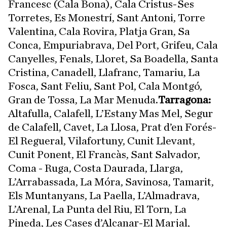
Francesc (Cala Bona), Cala Cristus-Ses
Torretes, Es Monestrí, Sant Antoni, Torre
Valentina, Cala Rovira, Platja Gran, Sa
Conca, Empuriabrava, Del Port, Grifeu, Cala
Canyelles, Fenals, Lloret, Sa Boadella, Santa
Cristina, Canadell, Llafranc, Tamariu, La
Fosca, Sant Feliu, Sant Pol, Cala Montgó,
Gran de Tossa, La Mar Menuda.
Tarragona:
Altafulla, Calafell, L’Estany Mas Mel, Segur
de Calafell, Cavet, La Llosa, Prat d’en Forés-
El Regueral, Vilafortuny, Cunit Llevant,
Cunit Ponent, El Francàs, Sant Salvador,
Coma - Ruga, Costa Daurada, Llarga,
L’Arrabassada, La Móra, Savinosa, Tamarit,
Els Muntanyans, La Paella, L’Almadrava,
L’Arenal, La Punta del Riu, El Torn, La
Pineda, Les Cases d’Alcanar-El Marjal,