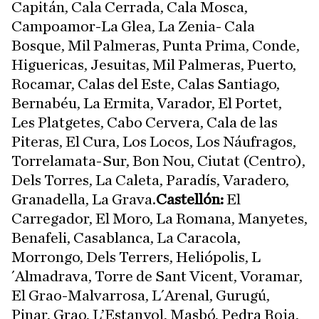
Capitán, Cala Cerrada, Cala Mosca,
Campoamor-La Glea, La Zenia- Cala
Bosque, Mil Palmeras, Punta Prima, Conde,
Higuericas, Jesuitas, Mil Palmeras, Puerto,
Rocamar, Calas del Este, Calas Santiago,
Bernabéu, La Ermita, Varador, El Portet,
Les Platgetes, Cabo Cervera, Cala de las
Piteras, El Cura, Los Locos, Los Náufragos,
Torrelamata-Sur, Bon Nou, Ciutat (Centro),
Dels Torres, La Caleta, Paradís, Varadero,
Granadella, La Grava.
Castellón:
El
Carregador, El Moro, La Romana, Manyetes,
Benafeli, Casablanca, La Caracola,
Morrongo, Dels Terrers, Heliópolis, L
´Almadrava, Torre de Sant Vicent, Voramar,
El Grao-Malvarrosa, L´Arenal, Gurugú,
Pinar, Grao, L’Estanyol, Masbó, Pedra Roja,