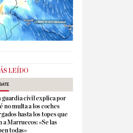
ÁS LEÍDO
BATE
 guardia civil explica por
é no multa a los coches
rgados hasta los topes que
n a Marruecos: «Se las
ben todas»