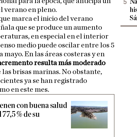
ional para la época, que anticipa un
Na
l verano en pleno.
hi
Sá
 que marca el inicio del verano
señala que se produce un aumento
peraturas, en especial en el interior
censo medio puede oscilar entre los 5
a mayo. En las áreas costeras y en
incremento resulta más moderado
e las brisas marinas. No obstante,
cientes ya se han registrado
emo en este mes.
ienen con buena salud
l 77,5 % de su