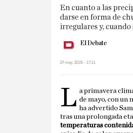
En cuanto a las preci
darse en forma de ch
irregulares y, cuando
El Debate
27 may. 2025 - 17:11
L
a primavera clima
de mayo, con un 
ha advertido Sam
tras una prolongada et
temperaturas contenid