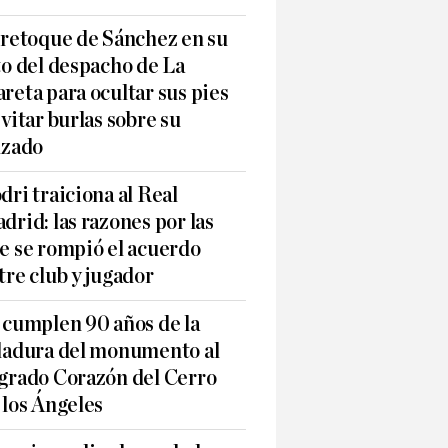
 retoque de Sánchez en su
to del despacho de La
reta para ocultar sus pies
evitar burlas sobre su
lzado
dri traiciona al Real
drid: las razones por las
e se rompió el acuerdo
tre club y jugador
 cumplen 90 años de la
ladura del monumento al
grado Corazón del Cerro
 los Ángeles