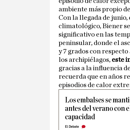
episodio de calor excepc
ambiente más propio de
Con la llegada de junio,
climatológico, Biener 
significativo en las tem
peninsular, donde el as
y 7 grados con respecto 
los archipiélagos,
este 
gracias a la influencia d
recuerda que en años re
episodios de calor extr
Los embalses se mant
antes del verano con e
capacidad
El Debate