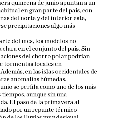
mera quincena de junio apuntan a un
abitual en gran parte del país, con
as del norte y del interior este,
se precipitaciones algo más
arte del mes, los modelos no
clara en el conjunto del país. Sin
aciones del chorro polar podrían
de tormentas locales en
Además, en las islas occidentales de
geras anomalías húmedas.
 junio se perfila como uno de los más
s tiempos, aunque sin una
da. El paso de la primavera al
ñado por un repunte térmico
ón de las lluvias muy desigual,