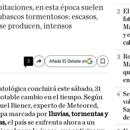
pitaciones, en esta época suelen
El
ubascos tormentosos: escasos,
fo
 se producen, intensos
Ma
y 
ca
Ro
3
Añade El Debate en
Compartir
Save
Ma
qu
en
tológica concluirá este sábado, 31
Se
notable cambio en el tiempo. Según
vo
uel Biener, experto de Meteored,
Sa
apa marcada por
lluvias, tormentas y
de
as,
el país se enfrenta ahora a un