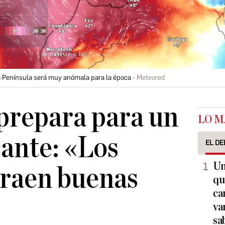
la Península será muy anómala para la época
Meteored
prepara para un
LO M
cante: «Los
EL DE
Un
traen buenas
qu
ca
va
sa