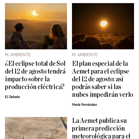
M. AMBIENTE
M. AMBIENTE
¿El eclipse total de Sol
El plan especial de la
del 12 de agosto tendrá
Aemet para el eclipse
impacto sobre la
del 12 de agosto: así
producción eléctrica?
podrás saber si las
nubes impedirán verlo
El Debate
María Fernández
La Aemet publica su
primera predicción
meteorológica para el