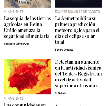
M. AMBIENTE
ECLIPSE SOLAR 12 DE AGOSTO
La sequía de las tierras
La Aemet publica su
agrícolas en Reino
primera predicción
Unido amenaza la
meteorológica para el
seguridad alimentaria
día del eclipse solar
total
Theodore Griffin (Afp)
Sandra Ordóñez
Detectan un aumento
en la actividad sísmica
del Teide: «Registra un
nivel de actividad
superior a otros años»
El Debate
M. AMBIENTE
Las comunidades en