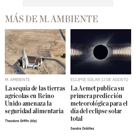
MÁS DE M. AMBIENTE
M. AMBIENTE
ECLIPSE SOLAR 12 DE AGOSTO
La sequía de las tierras
La Aemet publica su
agrícolas en Reino
primera predicción
Unido amenaza la
meteorológica para el
seguridad alimentaria
día del eclipse solar
total
Theodore Griffin (Afp)
Sandra Ordóñez