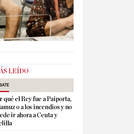
ÁS LEÍDO
BATE
r qué el Rey fue a Paiporta,
amuz o a los incendios y no
ede ir ahora a Ceuta y
lilla