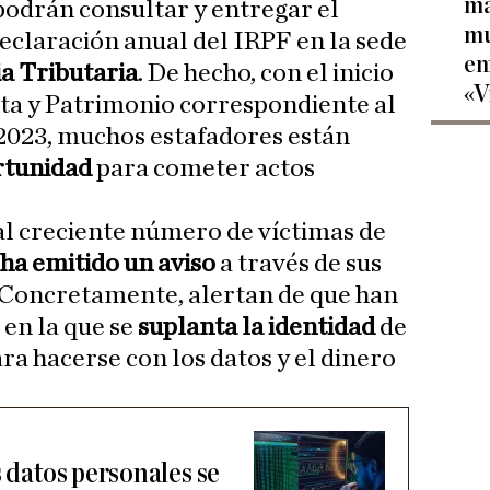
ma
podrán consultar y entregar el
mu
eclaración anual del IRPF en la sede
en
a Tributaria
. De hecho, con el inicio
«V
ta y Patrimonio correspondiente al
2023, muchos estafadores están
rtunidad
para cometer actos
 al creciente número de víctimas de
 ha emitido un aviso
a través de sus
s. Concretamente, alertan de que han
en la que se
suplanta la identidad
de
ra hacerse con los datos y el dinero
s datos personales se