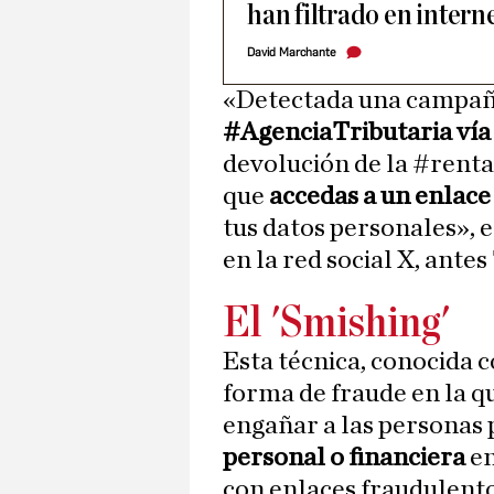
han filtrado en intern
David Marchante
«Detectada una campa
#AgenciaTributaria ví
devolución de la #renta
que
accedas a un enlace
tus datos personales», 
en la red social X, antes
El 'Smishing'
Esta técnica, conocida
forma de fraude en la q
engañar a las personas
personal o financiera
e
con enlaces fraudulentos