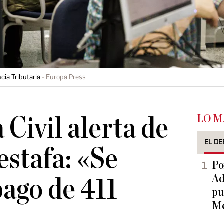
cia Tributaria
Europa Press
LO M
 Civil alerta de
EL DE
estafa: «Se
Po
Ad
pago de 411
pu
Me