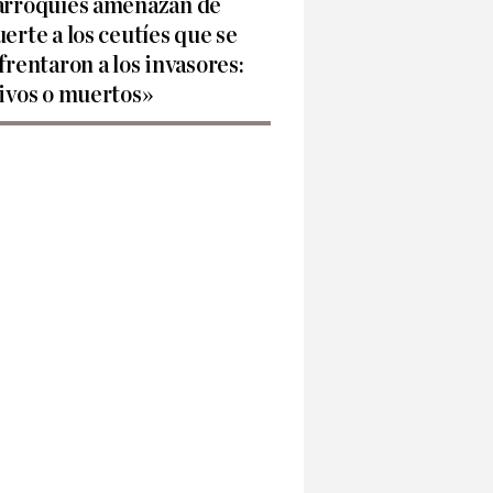
rroquíes amenazan de
erte a los ceutíes que se
frentaron a los invasores:
ivos o muertos»