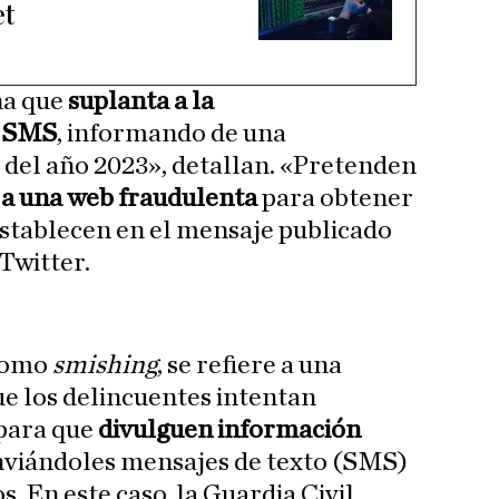
et
ña que
suplanta a la
a SMS
, informando de una
 del año 2023», detallan. «Pretenden
 a una web fraudulenta
para obtener
establecen en el mensaje publicado
 Twitter.
 como
smishing
, se refiere a una
ue los delincuentes intentan
 para que
divulguen información
nviándoles mensajes de texto (SMS)
. En este caso, la Guardia Civil