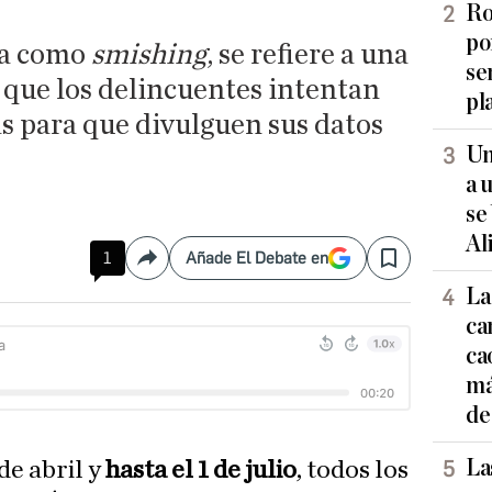
Ro
po
da como
smishing
, se refiere a una
se
 que los delincuentes intentan
pl
s para que divulguen sus datos
Un
a 
se
Al
1
Añade El Debate en
Compartir
Save
La
ca
ca
má
de
La
de abril y
hasta el 1 de julio
, todos los