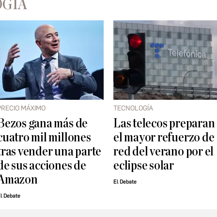
OGÍA
PRECIO MÁXIMO
TECNOLOGÍA
Bezos gana más de
Las telecos preparan
cuatro mil millones
el mayor refuerzo de
tras vender una parte
red del verano por el
de sus acciones de
eclipse solar
Amazon
El Debate
l Debate