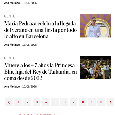
Ana Mellado
13/06/2026
GENTE
María Pedraza celebra la llegada
del verano en una fiesta por todo
lo alto en Barcelona
Ana Mellado
13/06/2026
GENTE
Muere a los 47 años la Princesa
Bha, hija del Rey de Tailandia, en
coma desde 2022
Ana Mellado
12/06/2026
1
2
3
4
5
6
7
8
9
10