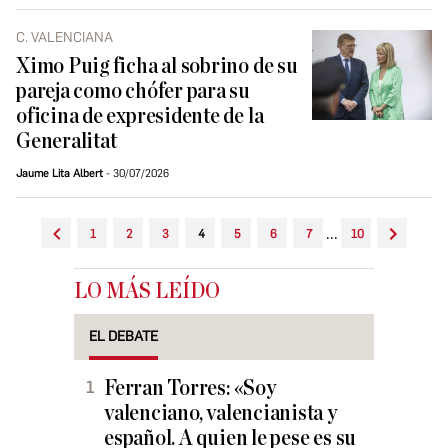
C. VALENCIANA
Ximo Puig ficha al sobrino de su
pareja como chófer para su
oficina de expresidente de la
Generalitat
Jaume Lita Albert
30/07/2026
...
1
2
3
4
5
6
7
10
LO MÁS LEÍDO
EL DEBATE
Ferran Torres: «Soy
valenciano, valencianista y
español. A quien le pese es su