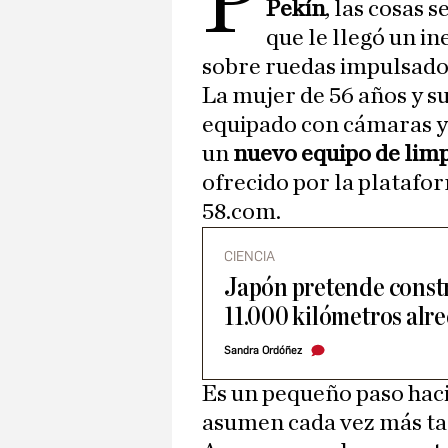
P
Pekín
, las cosas 
que le llegó un i
sobre ruedas impulsad
La mujer de 56 años y s
equipado con cámaras y 
un
nuevo equipo de limp
ofrecido por la platafo
58.com.
CIENCIA
Japón pretende constru
11.000 kilómetros alr
Sandra Ordóñez
Es un pequeño paso hacia
asumen cada vez más ta