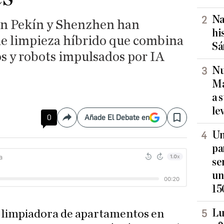
Na
en Pekín y Shenzhen han
hi
de limpieza híbrido que combina
Sá
 y robots impulsados por IA
Nu
Ma
a 
le
0
Añade El Debate en
Compartir
Save
Un
pa
se
un
15
Lu
, limpiadora de apartamentos en