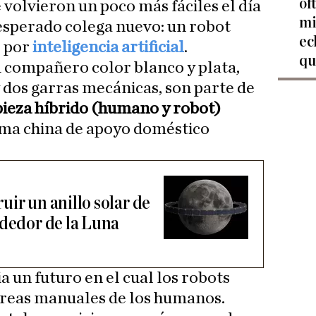
of
se volvieron un poco más fáciles el día
mi
nesperado colega nuevo: un robot
ec
o por
inteligencia artificial
.
qu
u compañero color blanco y plata,
dos garras mecánicas, son parte de
ieza híbrido (humano y robot)
rma china de apoyo doméstico
ir un anillo solar de
ededor de la Luna
 un futuro en el cual los robots
reas manuales de los humanos.