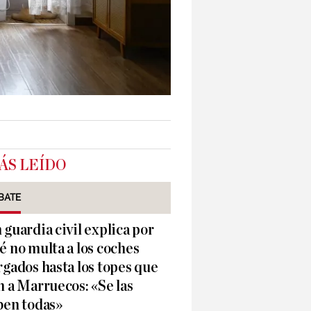
ÁS LEÍDO
BATE
 guardia civil explica por
é no multa a los coches
rgados hasta los topes que
n a Marruecos: «Se las
ben todas»