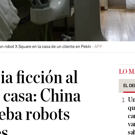
n robot X Square en la casa de un cliente en Pekín
AFP
LO M
ia ficción al
EL DE
 casa: China
Un
qu
eba robots
ca
va
es
sa