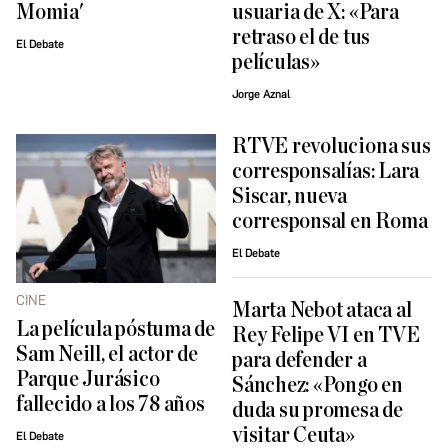
Momia'
usuaria de X: «Para
retraso el de tus
El Debate
películas»
Jorge Aznal
RTVE revoluciona sus
corresponsalías: Lara
Siscar, nueva
corresponsal en Roma
El Debate
CINE
Marta Nebot ataca al
La película póstuma de
Rey Felipe VI en TVE
Sam Neill, el actor de
para defender a
Parque Jurásico
Sánchez: «Pongo en
fallecido a los 78 años
duda su promesa de
visitar Ceuta»
El Debate