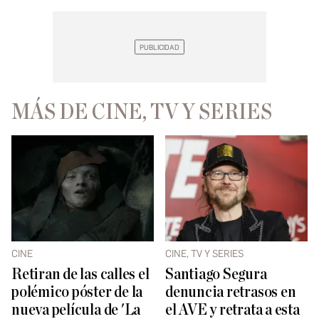
MÁS DE CINE, TV Y SERIES
CINE
CINE, TV Y SERIES
Retiran de las calles el
Santiago Segura
polémico póster de la
denuncia retrasos en
nueva película de 'La
el AVE y retrata a esta