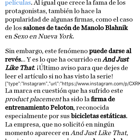
películas
. Al igual que crece la fama de los
protagonistas, también lo hace la
popularidad de algunas firmas, como el caso
de los
salones de tacón de Manolo Blahnik
en
Sexo en Nueva York
.
Sin embargo, este fenómeno
puede darse al
revés
… Y es lo que ha ocurrido en
And Just
Like That
. ¡Último aviso para que dejes de
leer el artículo si no has visto la serie!
{"type":"Instagram","url":"https://www.instagram.com/p/CX
La marca en cuestión que ha sufrido este
product placement
ha sido la
firma de
entrenamiento Peloton
, reconocida
especialmente por sus
bicicletas estáticas
.
La empresa, que no solicitó en ningún
momento aparecer en
And Just Like That
,