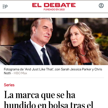
FUNDADO EN 1910
Menú
INICIA
SESIÓ
Fotograma de 'And Just Like That', con Sarah Jessica Parker y Chris
Noth
HBO Max
Series
La marca que se ha
hundido en bolsa tras el