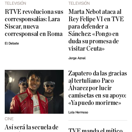
TELEVISIÓN
TELEVISIÓN
RTVE revoluciona sus
Marta Nebot ataca al
corresponsalías: Lara
Rey Felipe VI en TVE
Siscar, nueva
para defender a
corresponsal en Roma
Sánchez: «Pongo en
duda su promesa de
El Debate
visitar Ceuta»
Jorge Aznal
Zapatero da las gracias
al tertuliano Paco
Álvarez por lucir
camisetas en su apoyo:
«Ya puedo morirme»
Lola Hermoso
CINE
Así será la secuela de
TVE manda el mítico