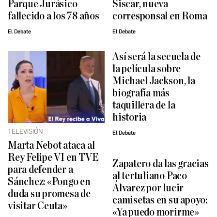
Parque Jurásico
Siscar, nueva
fallecido a los 78 años
corresponsal en Roma
El Debate
El Debate
Así será la secuela de
la película sobre
Michael Jackson, la
biografía más
taquillera de la
historia
TELEVISIÓN
El Debate
Marta Nebot ataca al
Rey Felipe VI en TVE
Zapatero da las gracias
para defender a
al tertuliano Paco
Sánchez: «Pongo en
Álvarez por lucir
duda su promesa de
camisetas en su apoyo:
visitar Ceuta»
«Ya puedo morirme»