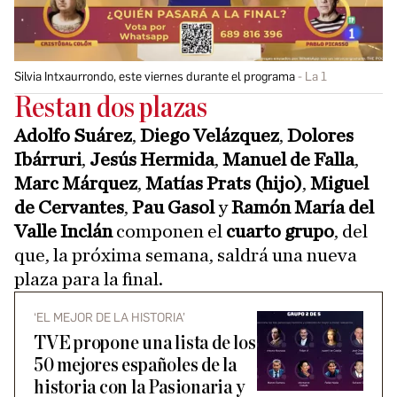
Silvia Intxaurrondo, este viernes durante el programa
La 1
Restan dos plazas
Adolfo Suárez
,
Diego Velázquez
,
Dolores
Ibárruri
,
Jesús Hermida
,
Manuel de Falla
,
Marc Márquez
,
Matías Prats (hijo)
,
Miguel
de Cervantes
,
Pau Gasol
y
Ramón María del
Valle Inclán
componen el
cuarto grupo
, del
que, la próxima semana, saldrá una nueva
plaza para la final.
‘EL MEJOR DE LA HISTORIA’
TVE propone una lista de los
50 mejores españoles de la
historia con la Pasionaria y