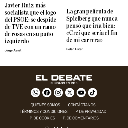
Javier Ruiz, más
La gran película de
socialista que el logo
Spielberg que nunca
del PSOE: se despide
pensó que iría bien:
de TVE con un ramo
«Creí que sería el fin
de rosas en su puño
de mi carrera»
izquierdo
Belén Ester
Jorge Aznal
QUIÉNES SOMOS
CONTÁCTANOS
TÉRMINOS Y CONDICIONES
P. DE PRIVACIDAD
P. DE COOKIES
P. DE COMENTARIOS