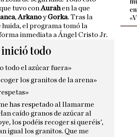
mu
que tuvo con
Aurah
en la que
en
lanca
,
Arkano
y
Gorka
. Tras la
«V
e huida, el programa tomó la
 forma inmediata a Ángel Cristo Jr.
 inició todo
do todo el azúcar fuera»
ecoger los granitos de la arena»
respetas»
 me has respetado al llamarme
 Han caído granos de azúcar al
oye, los podéis recoger si queréis',
n igual los granitos. Que me