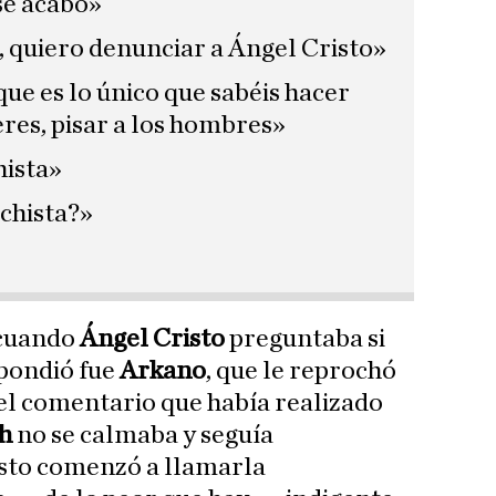
 se acabó»
, quiero denunciar a Ángel Cristo»
orque es lo único que sabéis hacer
eres, pisar a los hombres»
hista»
chista?»
, cuando
Ángel Cristo
preguntaba si
spondió fue
Arkano
, que le reprochó
 el comentario que había realizado
h
no se calmaba y seguía
isto comenzó a llamarla