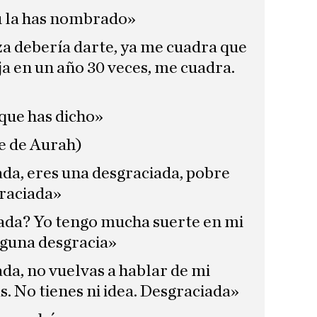
ú la has nombrado»
a debería darte, ya me cuadra que
ija en un año 30 veces, me cuadra.
 que has dicho»
te de Aurah)
ada, eres una desgraciada, pobre
graciada»
iada? Yo tengo mucha suerte en mi
nguna desgracia»
ada, no vuelvas a hablar de mi
s. No tienes ni idea. Desgraciada»