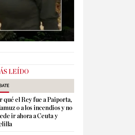
ÁS LEÍDO
BATE
r qué el Rey fue a Paiporta,
amuz o a los incendios y no
ede ir ahora a Ceuta y
lilla