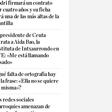
dri firmará un contrato
r cuatro años y su ficha
rá una de las más altas de la
antilla
 presidente de Ceuta
trata a Aida Bao, la
stituta de Intxaurrondo en
E: «Me está llamando
sado»
ué falta de ortografía hay
 la frase: «Ella no se quiere
í misma»?
s redes sociales
rroquíes amenazan de