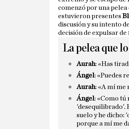
comenzó por una pelea 
estuvieron presentes
B
discusión y su intento d
decisión de expulsar de
La pelea que lo
Aurah
: «Has tira
​Ángel
: «Puedes r
​Aurah
: «A mí me 
​Ángel
: «Como tú
'desequilibrado'.
suelo y he dicho: '
porque a mí me da