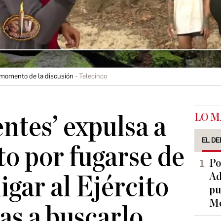
, momento de la discusión
Telecinco
LO M
entes’ expulsa a
EL DE
to por fugarse de
Po
Ad
ligar al Ejército
pu
Me
s a buscarlo