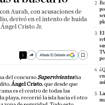
Ro
po
 con Aurah, con acusaciones de
se
o, derivó en el intento de huida
pl
 Ángel Cristo Jr.
El
re
su
TV
1
Añade El Debate en
Compartir
Save
pe
¿Q
en
na del concurso
Supervivientes
ha
as
dito.
Ángel Cristo
, que desde que
ama es el centro de todas las
La
a playa, recorrió la isla hacia el otro
ma
la zona de seguridad. Todo esto