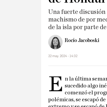
Una fuerte discusión
machismo de por medi
de la isla por parte de
Rocío Jacoboski
22 may. 2024 - 14:32
E
n la última sema
sucedido algo iné
comenzó el progr
polémicas, se escapó de l
extremo y se escapó de 