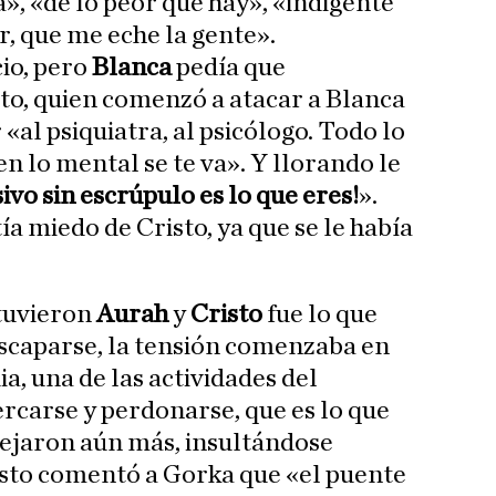
», «de lo peor que hay», «indigente
r, que me eche la gente».
cio, pero
Blanca
pedía que
to, quien comenzó a atacar a Blanca
r «al psiquiatra, al psicólogo. Todo lo
 en lo mental se te va». Y llorando le
ivo sin escrúpulo es lo que eres!
».
a miedo de Cristo, ya que se le había
 tuvieron
Aurah
y
Cristo
fue lo que
escaparse, la tensión comenzaba en
a, una de las actividades del
rcarse y perdonarse, que es lo que
lejaron aún más, insultándose
to comentó a Gorka que «el puente