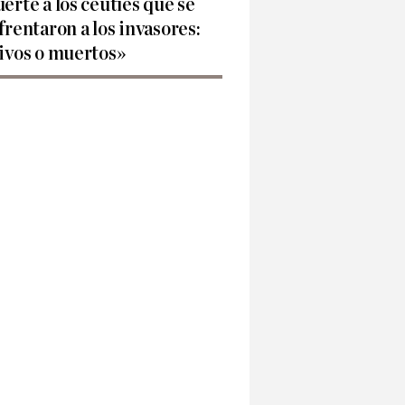
erte a los ceutíes que se
frentaron a los invasores:
ivos o muertos»