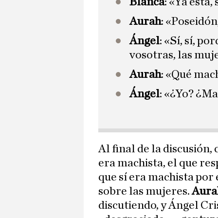
Blanca
: «Ya está,
Aurah
: «Poseidón
Ángel
: «Sí, sí, p
vosotras, las muj
Aurah
: «Qué mac
Ángel
: «¿Yo? ¿Ma
Al final de la discusión
era machista, el que re
que sí era machista por
sobre las mujeres.
Aura
discutiendo, y Ángel Cr