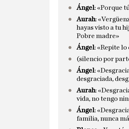
Ángel
: «Porque t
Aurah
: «Vergüenz
hayas visto a tu h
Pobre madre»
Ángel
: «Repite lo
(silencio por par
Ángel
: «Desgraci
desgraciada, des
Aurah
: «Desgrac
vida, no tengo ni
Ángel
: «Desgraci
familia, nunca má