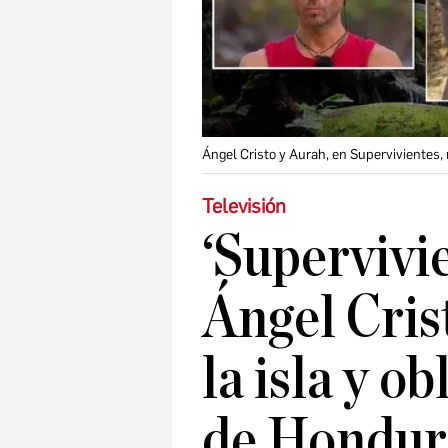
Ángel Cristo y Aurah, en Supervivientes
Televisión
‘Supervivi
Ángel Cris
la isla y ob
de Hondura