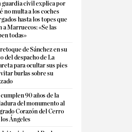
 guardia civil explica por
é no multa a los coches
rgados hasta los topes que
n a Marruecos: «Se las
ben todas»
 retoque de Sánchez en su
to del despacho de La
reta para ocultar sus pies
evitar burlas sobre su
lzado
 cumplen 90 años de la
ladura del monumento al
grado Corazón del Cerro
 los Ángeles