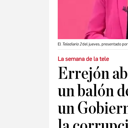
El
Telediario 2
del jueves, presentado por 
La semana de la tele
Errejón ab
un balón d
un Gobiern
la corrupc