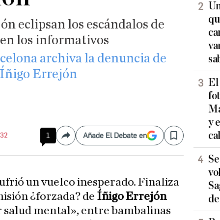
Un
qu
ón eclipsan los escándalos de
ca
 en los informativos
va
celona archiva la denuncia de
sa
 Íñigo Errejón
El
fo
Ma
y 
ca
:32
1
Añade El Debate en
Compartir
Save
Se
vo
frió un vuelco inesperado. Finaliza
Sa
misión ¿forzada? de
Íñigo Errejón
de
r salud mental», entre bambalinas