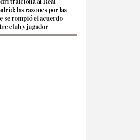
dri traiciona al Real
drid: las razones por las
e se rompió el acuerdo
tre club y jugador