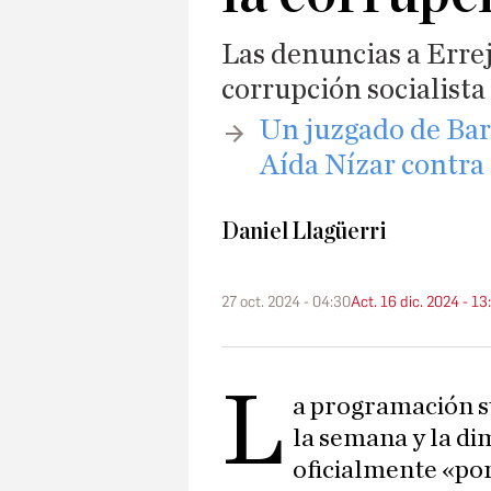
Las denuncias a Errej
corrupción socialista
​Un juzgado de Bar
Aída Nízar contra
Daniel Llagüerri
27 oct. 2024 - 04:30
Act. 16 dic. 2024 - 13
L
a programación su
la semana y la di
oficialmente «po