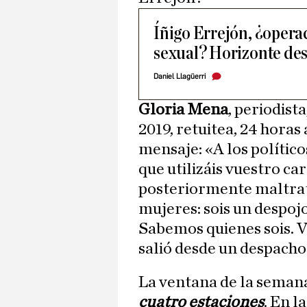
Íñigo Errejón, ¿operac
sexual? Horizonte desv
Daniel Llagüerri
Gloria Mena
, periodist
2019, retuitea, 24 horas
mensaje: «A los polític
que utilizáis vuestro ca
posteriormente maltrat
mujeres: sois un despoj
Sabemos quienes sois. Va
salió desde un despach
La ventana de la semana
cuatro estaciones
. En l