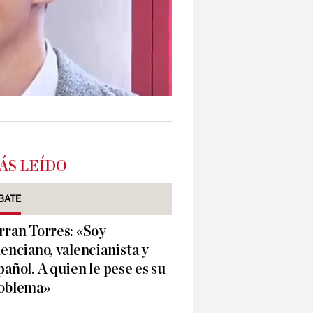
ÁS LEÍDO
BATE
rran Torres: «Soy
lenciano, valencianista y
pañol. A quien le pese es su
oblema»