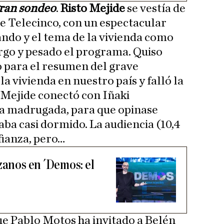
gran sondeo
.
Risto Mejide
se vestía de
de Telecinco, con un espectacular
ando y el tema de la vivienda como
argo y pesado el programa. Quiso
o para el resumen del grave
la vivienda en nuestro país y falló la
 Mejide conectó con Iñaki
 la madrugada, para que opinase
aba casi dormido. La audiencia (10,4
fianza, pero…
zanos en ´Demos: el
que Pablo Motos ha invitado a Belén