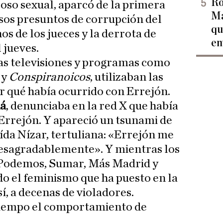
Ro
oso sexual, aparcó de la primera
Ma
asos presuntos de corrupción del
qu
 de los jueces y la derrota de
en
 jueves.
as televisiones y programas como
s
y
Conspiranoicos
, utilizaban las
r qué había ocurrido con Errejón.
aá
, denunciaba en la red X que había
 Errejón. Y apareció un tsunami de
ída Nízar, tertuliana: «Errejón me
desagradablemente». Y mientras los
, Podemos, Sumar, Más Madrid y
o el feminismo que ha puesto en la
 sí, a decenas de violadores.
tiempo el comportamiento de