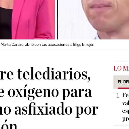
Marta Carazo, abrió con las acusaciones a Íñigo Errejón
LO M
re telediarios,
EL DE
e oxígeno para
Fe
va
o asfixiado por
es
pr
ión