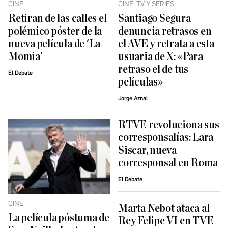
CINE
CINE, TV Y SERIES
Retiran de las calles el
Santiago Segura
polémico póster de la
denuncia retrasos en
nueva película de 'La
el AVE y retrata a esta
Momia'
usuaria de X: «Para
retraso el de tus
El Debate
películas»
Jorge Aznal
RTVE revoluciona sus
corresponsalías: Lara
Siscar, nueva
corresponsal en Roma
El Debate
CINE
Marta Nebot ataca al
La película póstuma de
Rey Felipe VI en TVE