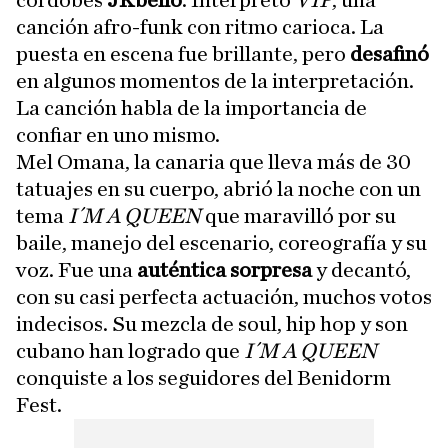
cordobés
JKbello
. Interpretó
VIP
, una
canción afro-funk con ritmo carioca. La
puesta en escena fue brillante, pero
desafinó
en algunos momentos de la interpretación.
La canción habla de la importancia de
confiar en uno mismo.
Mel Omana, la canaria que lleva más de 30
tatuajes en su cuerpo, abrió la noche con un
tema
I´M A QUEEN
que maravilló por su
baile, manejo del escenario, coreografía y su
voz. Fue una
auténtica sorpresa
y decantó,
con su casi perfecta actuación, muchos votos
indecisos. Su mezcla de soul, hip hop y son
cubano han logrado que
I´M A QUEEN
conquiste a los seguidores del Benidorm
Fest.