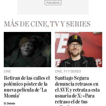
MÁS DE CINE, TV Y SERIES
CINE
CINE, TV Y SERIES
Retiran de las calles el
Santiago Segura
polémico póster de la
denuncia retrasos en
nueva película de 'La
el AVE y retrata a esta
Momia'
usuaria de X: «Para
retraso el de tus
El Debate