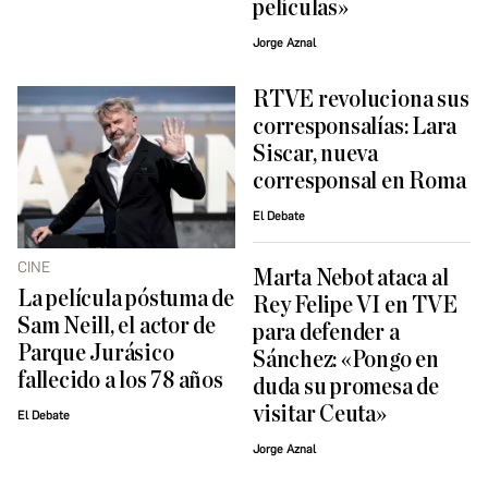
películas»
Jorge Aznal
RTVE revoluciona sus
corresponsalías: Lara
Siscar, nueva
corresponsal en Roma
El Debate
CINE
Marta Nebot ataca al
La película póstuma de
Rey Felipe VI en TVE
Sam Neill, el actor de
para defender a
Parque Jurásico
Sánchez: «Pongo en
fallecido a los 78 años
duda su promesa de
visitar Ceuta»
El Debate
Jorge Aznal