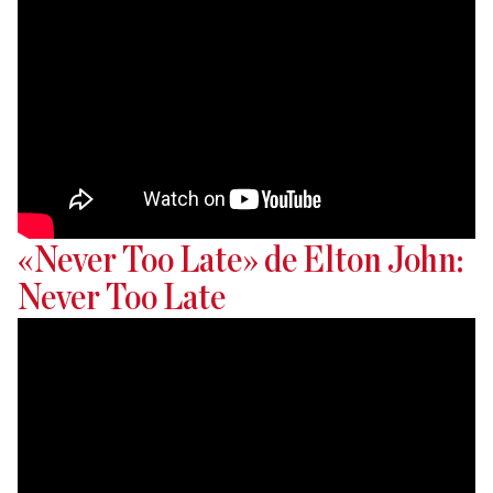
«Never Too Late» de Elton John:
Never Too Late